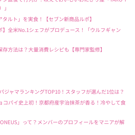
リ）」
沸騰の「スモアタルト」を実食！【セブン新商品ルポ】
ガー実食ルポ】全米No.1シェフがプロデュース！「ウルフギャン
芽の出ない保存方法は？大量消費レシピも【専門家監修】
ピケ】人気パジャマランキングTOP10！スタッフが選んだ1位は？
ぎた速報】チョコパイ史上初！京都府産宇治抹茶が香る！冷やして食
ズグループ「ONEUS」って？メンバーのプロフィールをマニアが解