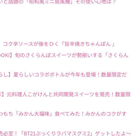
】レトロ可愛いと話題の「昭和風ミニ扇風機」その使い心地は？
ン実食ルポ】コク辛ソースが後をひく「旨辛焼きちゃんぽん 」
・YATSUDOKI】旬のさくらんぼスイーツが勢揃いする「さくらん
×すみっコぐらし】夏らしいコラボボトルが今年も登場！数量限定だ
A日本上陸50周年】元料理人こがけんと共同開発スイーツを発売！数量限
中】話題のやわもち「みかん大福味」食べてみた！みかんのコクがす
食速報】完売必至！「BT21ぷっくりラバマスグミ2」ゲットしたよ～