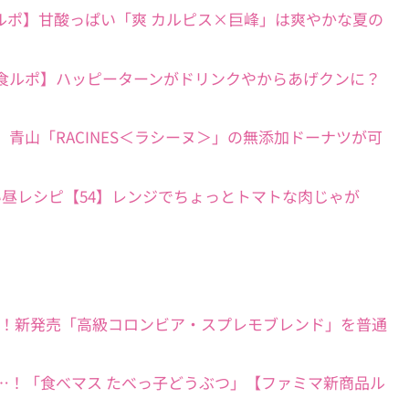
アイス新商品ルポ】甘酸っぱい「爽 カルピス×巨峰」は爽やかな夏の
衝撃コラボ実食ルポ】ハッピーターンがドリンクやからあげクンに？
ツ実食ルポ】青山「RACINES＜ラシーヌ＞」の無添加ドーナツが可
！簡単うまい昼レシピ【54】レンジでちょっとトマトな肉じゃが
イレブン】速報！新発売「高級コロンビア・スプレモブレンド」を普通
食べられない…！「食べマス たべっ子どうぶつ」【ファミマ新商品ル