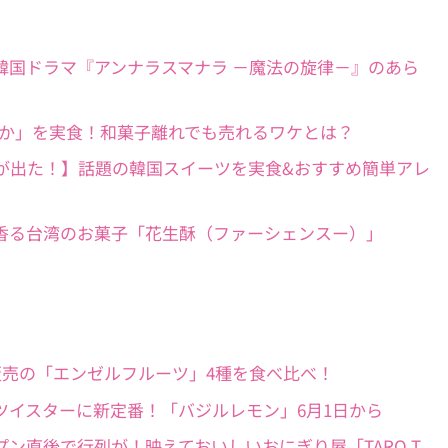
xおすすめ作品】韓国ドラマ『アンナラスマナラ －魔法の旋律－』のあら
で話題の「鯱もなか」を実食！和菓子離れでも売れるワケとは？
からクァベギが出た！】話題の韓国スイーツを実食&おすすめ簡単アレ
】ピーナッツ香る台湾のお菓子「花生酥（ファーシェンスー）」
】6月限定販売の「エンゼルフルーツ」4種を食べ比べ！
ー新商品】ツイスターに新定番！「バジルレモン」6月1日から
ルポ】オープン直後で行列が！映えておいしいおにぎり屋「TARO T