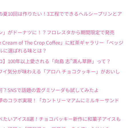
ジルポ】この夏10回は作りたい！3工程でできるヘルシープリンとア
「ハンギョドン」がドーナツに！？フロレスタから期間限定で発売
he Cream of The Crop Coffee」に紅茶ギャラリー「ベッジ
ルに選ばれる味とは？
いえばココ】100年以上愛される「向島 志”満ん草餅」って？
ワン新作】ハワイ気分が味わえる「アロハ チョコクッキー」がおいし
雲グミって何？SNSで話題の雲グミソーダも試してみたよ
新商品ルポ】夢のコラボ実現！「カントリーマアムにミルキーサンド
ーゼ】夏に食べたいアイス8選！チョコバッキー新作に和菓子アイスも