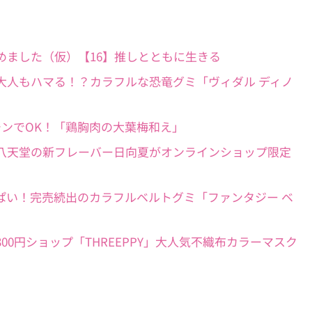
らし、はじめました（仮）【16】推しとともに生きる
オンライン】大人もハマる！？カラフルな恐竜グミ「ヴィダル ディノ
7】レンチンでOK！「鶏胸肉の大葉梅和え」
におすすめ】八天堂の新フレーバー日向夏がオンラインショップ限定
ルポ】超すっぱい！完売続出のカラフルベルトグミ「ファンタジー ベ
イソーの300円ショップ「THREEPPY」大人気不織布カラーマスク