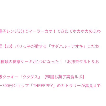
購入品ルポ】電子レンジ3分でマーラーカオ！できたてホカホカのふわ
クッキー缶図鑑【20】パリっ子が愛する「サダハル・アオキ」こだわ
新商品ルポ】2種類の抹茶ケーキが1つになった！「お抹茶タルト＆お
ッケージの高級クッキー「ククダス」【韓国お菓子実食ルポ】
】ダイソー300円ショップ「THREEPPY」のカトラリーが高見えで