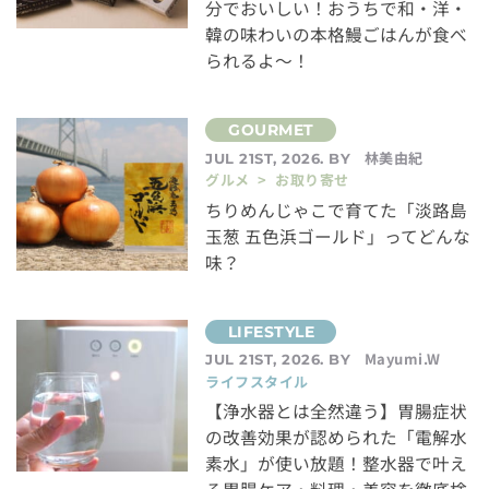
分でおいしい！おうちで和・洋・
韓の味わいの本格鰻ごはんが食べ
られるよ～！
林美由紀
JUL 21ST, 2026. BY
グルメ > お取り寄せ
ちりめんじゃこで育てた「淡路島
玉葱 五色浜ゴールド」ってどんな
味？
Mayumi.W
JUL 21ST, 2026. BY
ライフスタイル
【浄水器とは全然違う】胃腸症状
の改善効果が認められた「電解水
素水」が使い放題！整水器で叶え