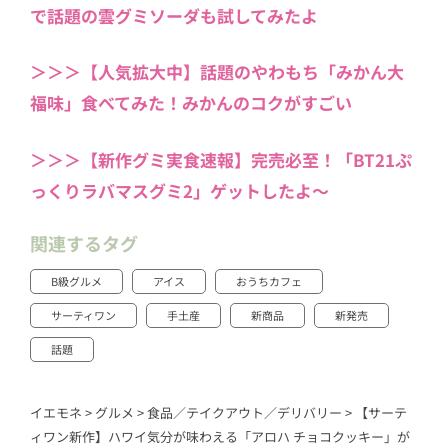
で話題の雲グミソーダも試してみたよ
＞＞＞【人気拡大中】話題のやわもち「みかん大
福味」食べてみた！みかんのコクがすごい
＞＞＞【新作グミ実食速報】完売必至！「BT21ぷ
っくりラバマスグミ2」ゲットしたよ～
関連するタグ
B級グルメ
アイス
おうちカフェ
サーティワン
手土産
新商品
新発売
話題
イエモネ
>
グルメ
>
食品／テイクアウト／デリバリー
>
【サーテ
ィワン新作】ハワイ気分が味わえる「アロハ チョコクッキー」が