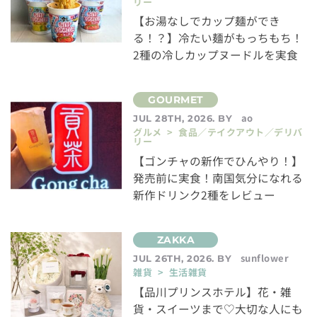
リー
【お湯なしでカップ麺ができ
る！？】冷たい麺がもっちもち！
2種の冷しカップヌードルを実食
ao
JUL 28TH, 2026. BY
グルメ > 食品／テイクアウト／デリバ
リー
【ゴンチャの新作でひんやり！】
発売前に実食！南国気分になれる
新作ドリンク2種をレビュー
sunflower
JUL 26TH, 2026. BY
雑貨 > 生活雑貨
【品川プリンスホテル】花・雑
貨・スイーツまで♡大切な人にも