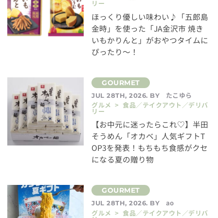
リー
ほっくり優しい味わい♪「五郎島
金時」を使った「JA金沢市 焼き
いもかりんと」がおやつタイムに
ぴったり～！
たこゆら
JUL 28TH, 2026. BY
グルメ > 食品／テイクアウト／デリバ
リー
【お中元に迷ったらこれ♡】半田
そうめん「オカベ」人気ギフトT
OP3を発表！もちもち食感がクセ
になる夏の贈り物
ao
JUL 28TH, 2026. BY
グルメ > 食品／テイクアウト／デリバ