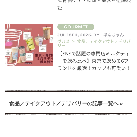
る胃腸ケア・料理・美容を徹底検
証
ぽんちゃん
JUL 18TH, 2026. BY
グルメ > 食品／テイクアウト／デリバ
リー
【SNSで話題の専門店ミルクティ
ーを飲み比べ】東京で飲める6ブ
ランドを厳選！カップも可愛い！
食品／テイクアウト／デリバリーの記事一覧へ »