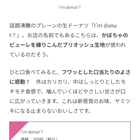
I’ｍ donut？
話題沸騰のプレーンの生ドーナツ「I’ｍ donu
t？」。お店の名前でもあるこちらは、
かぼちゃの
ピューレを練りこんだブリオッシュ生地
が使われ
ているのだそう。
ひと口食べてみると、
フワッとした口当たりのよさ
に感動！
外はカリカリ、中はしっとりとしたモ
チモチ食感で、嚙んでいくほどやさしい甘さが口
に広がっていきます。これは新感覚のお味、ヤミツ
キになる止まらないおいしさです。
I’ｍ donut？
価格：205円（税込）