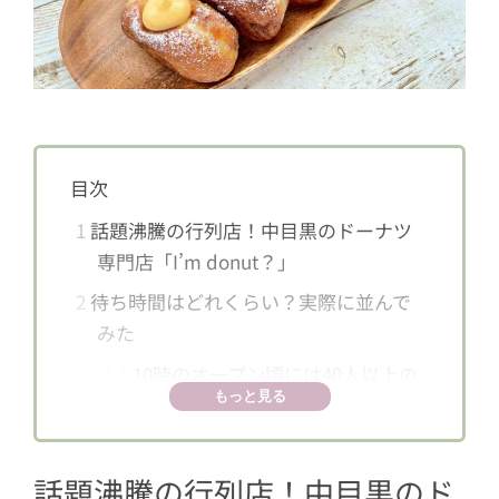
目次
1
話題沸騰の行列店！中目黒のドーナツ
専門店「I’m donut？」
2
待ち時間はどれくらい？実際に並んで
みた
2.1
10時のオープン頃には40人以上の
もっと見る
行列！
3
いざ実食！全8種類の気になるお味は？
話題沸騰の行列店！中目黒のド
4
生ドーナツ2種類