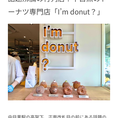
4.1
プレーンの生ドーナツ「I’ｍ donu
ーナツ専門店「I’m donut？」
t？（アイムドーナツ）」
4.2
チョコレート生地の生ドーナツ「c
hocolate（チョコレート）」
5
リングドーナツ2種類
5.1
アイシングされた「glazed（グレ
ーズド）」
5.2
レモンアイシングの 「lemon（レ
モン）」
6
クリームのドーナツ3種類
6.1
オリジナルの生カスタードクリー
ム「custard（カスタード）」
6.2
フランボワーズレアチーズクリー
中目黒駅の高架下、正面改札目の前にある話題の