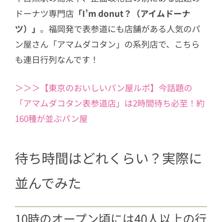
ム 「framboise（フランボワー
ドーナツ専門店
「I’m donut？（アイムドーナ
ズ）」
ツ）」
。福岡発で表参道にも店舗がある人気のパ
6.3
大人気のピスタチオクリーム「pis
ン屋さん「アマムダコタン」の系列店で、こちら
tacchio（ピスタチオ）」
も連日行列なんです！
7
塩ドーナツ
7.1
生ハムがのった塩ドーナツ 「pros
＞＞＞【東京のおいしいパン屋ルポ】今話題の
ciutto（プロシュート）」
「アマムダコタン表参道店」は2時間待ち必至！約
8
【耳より情報】5月末に新店舗が渋谷に
160種が並ぶパン屋
オープン！
9
行列の理由がわかる！このおいしさ、
待ち時間はどれくらい？実際に
味わってみて
10
I’m donut ?店舗情報Map付き
並んでみた
10時のオープン頃には40人以上の行