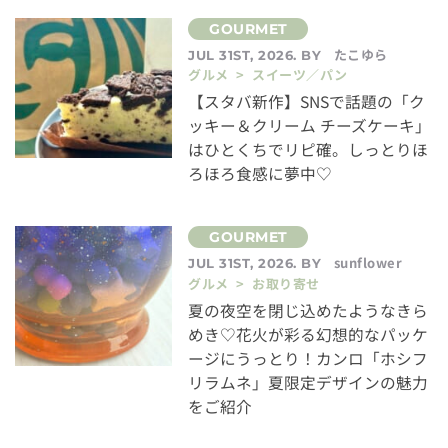
たこゆら
JUL 31ST, 2026. BY
グルメ > スイーツ／パン
【スタバ新作】SNSで話題の「ク
ッキー＆クリーム チーズケーキ」
はひとくちでリピ確。しっとりほ
ろほろ食感に夢中♡
sunflower
JUL 31ST, 2026. BY
グルメ > お取り寄せ
夏の夜空を閉じ込めたようなきら
めき♡花火が彩る幻想的なパッケ
ージにうっとり！カンロ「ホシフ
リラムネ」夏限定デザインの魅力
をご紹介