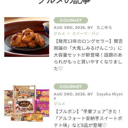
たこゆら
AUG 3RD, 2026. BY
グルメ > スイーツ／パン
【発売13年のロングセラー】賛否
両論の「大鬼しみるげんこつ」に
大容量セットが新登場！話題のあ
られがもっと買いやすくなりまし
た♡
Sayaka Miyat
AUG 3RD, 2026. BY
a
グルメ
【ブルボン】“芋栗フェア”きた！
「アルフォート安納芋スイートポ
テト味」など8品が登場♡