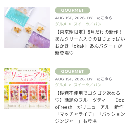
たこゆら
AUG 1ST, 2026. BY
グルメ > スイーツ／パン
【東京駅限定】8月だけの新作！
あんクリーム入りの甘じょっぱい
おかき「okaki+ あんバター」が
新登場♡
たこゆら
AUG 1ST, 2026. BY
グルメ > スイーツ／パン
【砂糖不使用でゴクゴク飲める
♡】話題のフルーツティー「Doz
oFreesh」がリニューアル！新作
「マッチャライチ」「パッション
ジンジャー」も登場