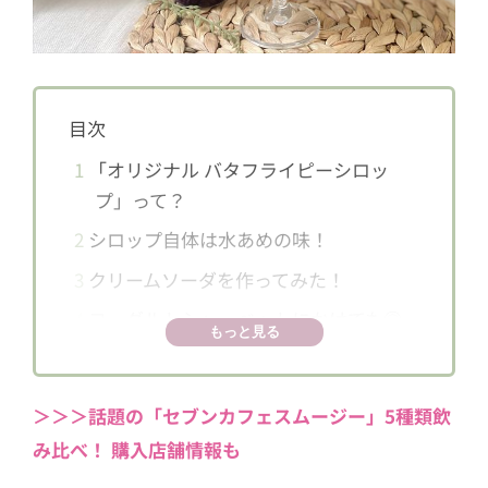
目次
1
「オリジナル バタフライピーシロッ
プ」って？
2
シロップ自体は水あめの味！
3
クリームソーダを作ってみた！
4
ヨーグルトシャーベットにかけても◎
もっと見る
5
割るだけ、かけるだけ、万能なバタフ
ライピーシロップ
＞＞＞話題の「セブンカフェスムージー」5種類飲
み比べ！ 購入店舗情報も