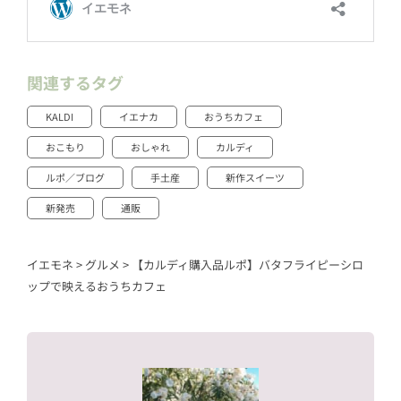
関連するタグ
KALDI
イエナカ
おうちカフェ
おこもり
おしゃれ
カルディ
ルポ／ブログ
手土産
新作スイーツ
新発売
通販
イエモネ
>
グルメ
>
【カルディ購入品ルポ】バタフライピーシロ
ップで映えるおうちカフェ