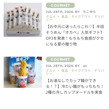
たこゆら
JUL 28TH, 2026. BY
グルメ > 食品／テイクアウト／デリバ
リー
【お中元に迷ったらこれ♡】半田
そうめん「オカベ」人気ギフトT
OP3を発表！もちもち食感がクセ
になる夏の贈り物
ao
JUL 28TH, 2026. BY
グルメ > 食品／テイクアウト／デリバ
リー
【お湯なしでカップ麺ができ
る！？】冷たい麺がもっちもち！
2種の冷しカップヌードルを実食