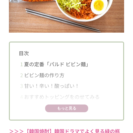
目次
1
夏の定番「パルド ビビン麺」
2
ビビン麺の作り方
3
甘い！辛い！酸っぱい！
4
おすすめトッピングをのせてみる
5
ビビン麺はどこで買えるの？
もっと見る
＞＞＞【韓国焼酎】韓国ドラマでよく見る緑の瓶