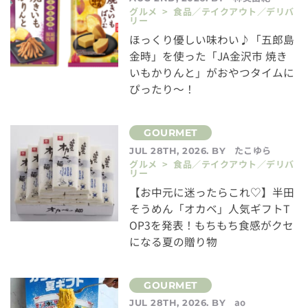
グルメ > 食品／テイクアウト／デリバ
リー
ほっくり優しい味わい♪「五郎島
金時」を使った「JA金沢市 焼き
いもかりんと」がおやつタイムに
ぴったり～！
たこゆら
JUL 28TH, 2026. BY
グルメ > 食品／テイクアウト／デリバ
リー
【お中元に迷ったらこれ♡】半田
そうめん「オカベ」人気ギフトT
OP3を発表！もちもち食感がクセ
になる夏の贈り物
ao
JUL 28TH, 2026. BY