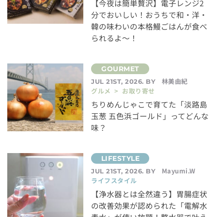
【今夜は簡単贅沢】電子レンジ2
分でおいしい！おうちで和・洋・
韓の味わいの本格鰻ごはんが食べ
られるよ～！
林美由紀
JUL 21ST, 2026. BY
グルメ > お取り寄せ
ちりめんじゃこで育てた「淡路島
玉葱 五色浜ゴールド」ってどんな
味？
Mayumi.W
JUL 21ST, 2026. BY
ライフスタイル
【浄水器とは全然違う】胃腸症状
の改善効果が認められた「電解水