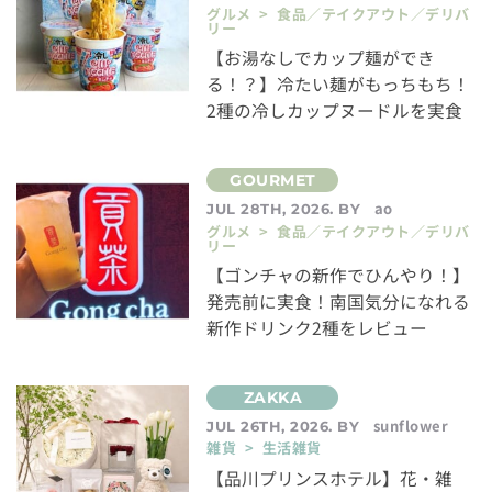
グルメ > 食品／テイクアウト／デリバ
リー
【お湯なしでカップ麺ができ
る！？】冷たい麺がもっちもち！
2種の冷しカップヌードルを実食
ao
JUL 28TH, 2026. BY
グルメ > 食品／テイクアウト／デリバ
リー
【ゴンチャの新作でひんやり！】
発売前に実食！南国気分になれる
新作ドリンク2種をレビュー
sunflower
JUL 26TH, 2026. BY
雑貨 > 生活雑貨
【品川プリンスホテル】花・雑