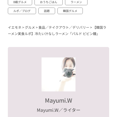
B級グルメ
おうちごはん
ラーメン
ルポ／ブログ
話題
韓国グルメ
イエモネ
>
グルメ
>
食品／テイクアウト／デリバリー
>
【韓国ラ
ーメン実食ルポ】冷たい汁なしラーメン「パルド ビビン麺」
Mayumi.W
Mayumi.W
／ライター