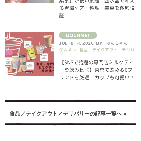
素水」が使い放題！整水器で叶え
る胃腸ケア・料理・美容を徹底検
証
ぽんちゃん
JUL 18TH, 2026. BY
グルメ > 食品／テイクアウト／デリバ
リー
【SNSで話題の専門店ミルクティ
ーを飲み比べ】東京で飲める6ブ
ランドを厳選！カップも可愛い！
食品／テイクアウト／デリバリーの記事一覧へ »