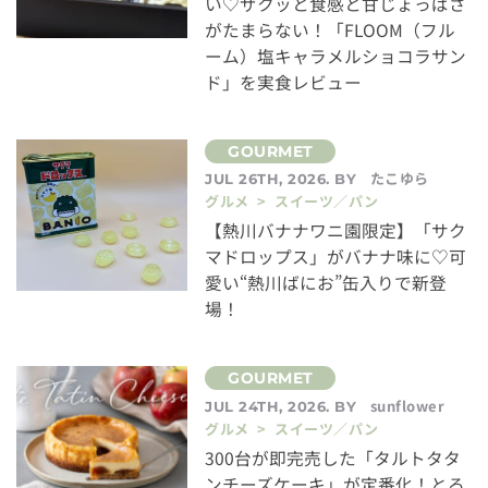
い♡ザクッと食感と甘じょっぱさ
がたまらない！「FLOOM（フル
ーム）塩キャラメルショコラサン
ド」を実食レビュー
たこゆら
JUL 26TH, 2026. BY
グルメ > スイーツ／パン
【熱川バナナワニ園限定】「サク
マドロップス」がバナナ味に♡可
愛い“熱川ばにお”缶入りで新登
場！
sunflower
JUL 24TH, 2026. BY
グルメ > スイーツ／パン
300台が即完売した「タルトタタ
ンチーズケーキ」が定番化！とろ