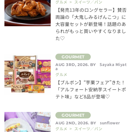
グルメ > スイーツ／パン
【発売13年のロングセラー】賛否
両論の「大鬼しみるげんこつ」に
大容量セットが新登場！話題のあ
られがもっと買いやすくなりまし
た♡
Sayaka Miyat
AUG 3RD, 2026. BY
a
グルメ
【ブルボン】“芋栗フェア”きた！
「アルフォート安納芋スイートポ
テト味」など8品が登場♡
sunflower
AUG 2ND, 2026. BY
グルメ > スイーツ／パン