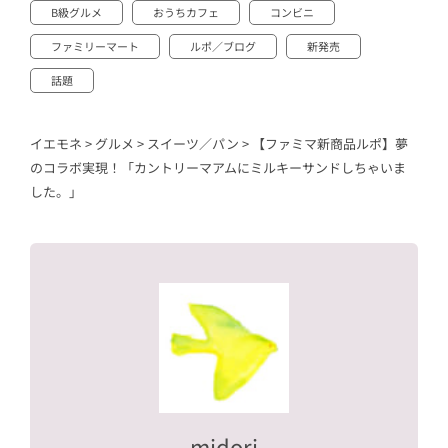
B級グルメ
おうちカフェ
コンビニ
ファミリーマート
ルポ／ブログ
新発売
話題
イエモネ
>
グルメ
>
スイーツ／パン
>
【ファミマ新商品ルポ】夢
のコラボ実現！「カントリーマアムにミルキーサンドしちゃいま
した。」
midori