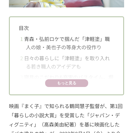
目次
1
青森・弘前ロケで掴んだ「津軽塗」職
人の娘・美也子の等身大の役作り
2
日々の暮らしに「津軽塗」を取り入れ
る若き職人のアイデアも
3
寝具のこだわり&充実のバスタイム。堀
もっと見る
田さんのおうち時間を深堀り！
映画『まく子』で知られる鶴岡慧子監督が、第1回
「暮らしの小説大賞」を受賞した「ジャパン・デ
ィグニティ」（髙森美由紀著）を基に映画化した