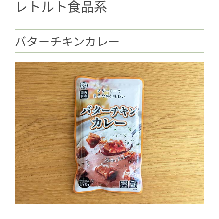
レトルト食品系
2.1
肉だんご
2.2
牛赤身スジ肉
バターチキンカレー
2.3
ササミしそカツ
2.4
豚肉餃子
2.5
豚焼肉たれ漬け
2.6
紅生姜鶏から揚げ
3
野菜系
3.1
大根おろし
3.2
刻みたまねぎ
3.3
ポテトサラダ
3.4
揚げなす乱切り
3.5
冷凍ほうれん草