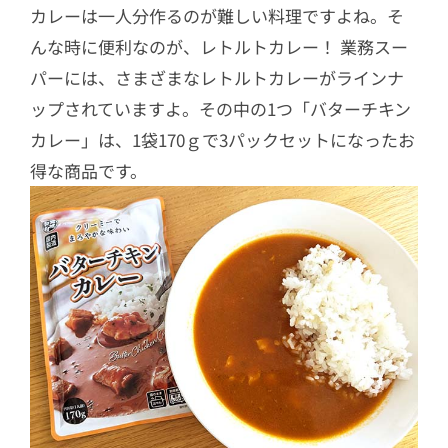
カレーは一人分作るのが難しい料理ですよね。そ
4
麺＆パスタ系
んな時に便利なのが、レトルトカレー！ 業務スー
4.1
冷凍讃岐うどん
パーには、さまざまなレトルトカレーがラインナ
4.2
酸湯面叶 うまい～酸辣平麺
ップされていますよ。その中の1つ「バターチキン
4.3
天然酵母食パン
カレー」は、1袋170ｇで3パックセットになったお
4.4
ビール酵母パン
得な商品です。
4.5
イギリス食パン
5
デザート系
5.1
ベルギーワッフル
5.2
CHURROS（チューロス）
5.3
リッチチーズケーキ
5.4
バターワッフル
5.5
アサイーバナナブレンド