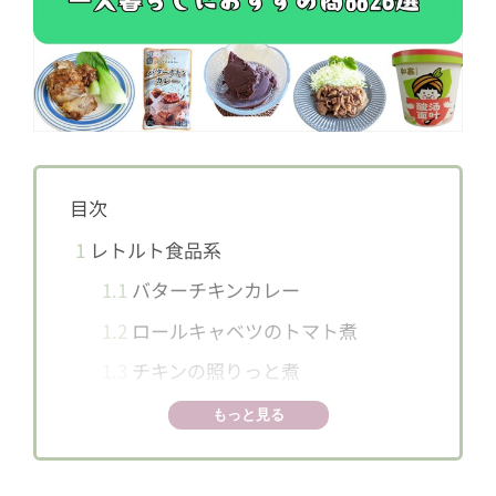
目次
1
レトルト食品系
1.1
バターチキンカレー
1.2
ロールキャベツのトマト煮
1.3
チキンの照りっと煮
1.4
さばの味噌煮
もっと見る
1.5
やわらか味噌煮豚
2
冷凍食品系