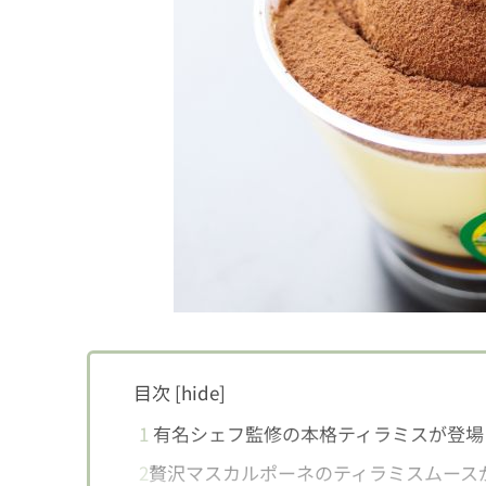
目次
[
hide
]
1
有名シェフ監修の本格ティラミスが登場
2
贅沢マスカルポーネのティラミスムース