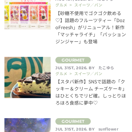
グルメ > スイーツ／パン
【砂糖不使用でゴクゴク飲める
♡】話題のフルーツティー「Doz
oFreesh」がリニューアル！新作
「マッチャライチ」「パッション
ジンジャー」も登場
たこゆら
JUL 31ST, 2026. BY
グルメ > スイーツ／パン
【スタバ新作】SNSで話題の「ク
ッキー＆クリーム チーズケーキ」
はひとくちでリピ確。しっとりほ
ろほろ食感に夢中♡
sunflower
JUL 31ST, 2026. BY