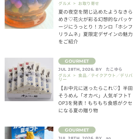
グルメ > お取り寄せ
夏の夜空を閉じ込めたようなきら
めき♡花火が彩る幻想的なパッケ
ージにうっとり！カンロ「ホシフ
リラムネ」夏限定デザインの魅力
をご紹介
たこゆら
JUL 28TH, 2026. BY
グルメ > 食品／テイクアウト／デリバ
リー
【お中元に迷ったらこれ♡】半田
そうめん「オカベ」人気ギフトT
OP3を発表！もちもち食感がクセ
になる夏の贈り物
ao
JUL 28TH, 2026. BY