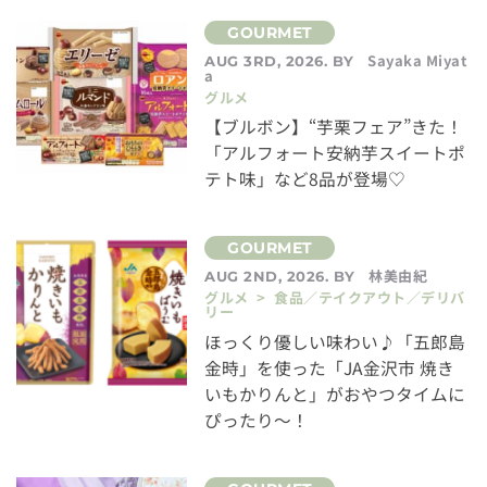
Sayaka Miyat
AUG 3RD, 2026. BY
a
グルメ
【ブルボン】“芋栗フェア”きた！
「アルフォート安納芋スイートポ
テト味」など8品が登場♡
林美由紀
AUG 2ND, 2026. BY
グルメ > 食品／テイクアウト／デリバ
リー
ほっくり優しい味わい♪「五郎島
金時」を使った「JA金沢市 焼き
いもかりんと」がおやつタイムに
ぴったり～！