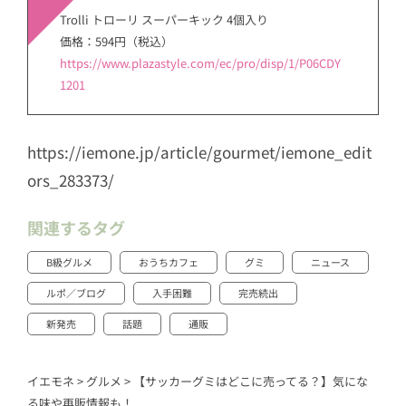
Trolli トローリ スーパーキック 4個入り
価格：594円（税込）
https://www.plazastyle.com/ec/pro/disp/1/P06CDY
1201
https://iemone.jp/article/gourmet/iemone_edit
ors_283373/
関連するタグ
B級グルメ
おうちカフェ
グミ
ニュース
ルポ／ブログ
入手困難
完売続出
新発売
話題
通販
イエモネ
>
グルメ
>
【サッカーグミはどこに売ってる？】気にな
る味や再販情報も！