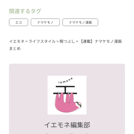
関連するタグ
エコ
ナマケモノ
ナマケモノ漫画
イエモネ
>
ライフスタイル
>
暇つぶし
>
【連載】ナマケモノ漫画
まとめ
イエモネ編集部