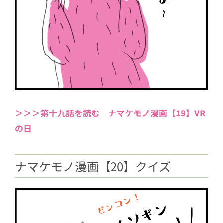
＞＞＞第十九話を読む ナマケモノ漫画【19】VR
の日
ナマケモノ漫画【20】クイズ