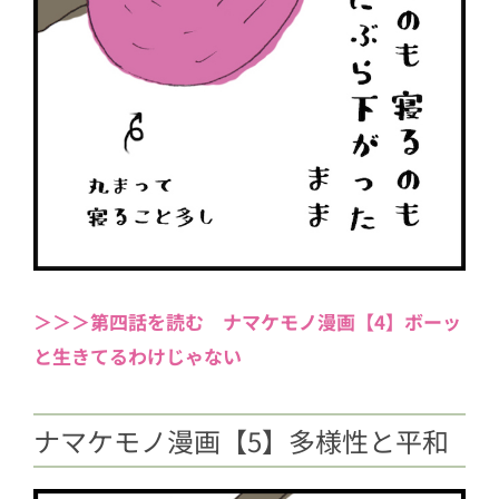
＞＞＞第四話を読む ナマケモノ漫画【4】ボーッ
と生きてるわけじゃない
ナマケモノ漫画【5】多様性と平和