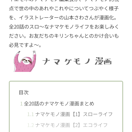
点で世の中のあれやこれやについてつぶやく様子
を、イラストレーターの山本さわさんが漫画化。
全20話のスロ〜なナマケモノライフをお楽しみく
ださい。お友だちのキリンちゃんとのかけ合いも
必見ですよ〜。
目次
1
全20話のナマケモノ漫画まとめ
1.1
ナマケモノ漫画【1】スローライフ
1.2
ナマケモノ漫画【2】エコライフ