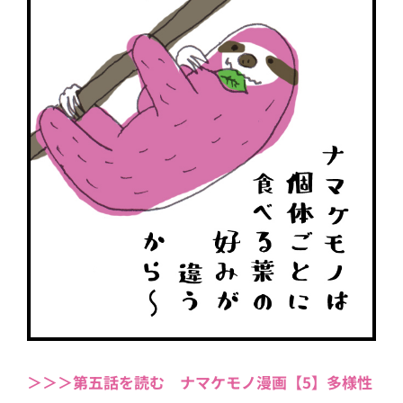
＞＞＞第五話を読む ナマケモノ漫画【5】多様性