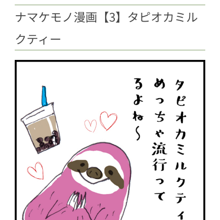
ナマケモノ漫画【3】タピオカミル
クティー