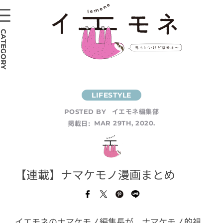
CATEGORY
イエモネ編集部
POSTED BY
掲載日:
MAR 29TH, 2020.
【連載】ナマケモノ漫画まとめ
イエモネのナマケモノ編集長が、ナマケモノ的視