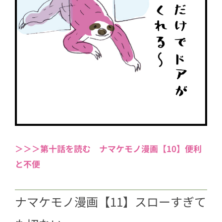
＞＞＞第十話を読む ナマケモノ漫画【10】便利
と不便
ナマケモノ漫画【11】スローすぎて