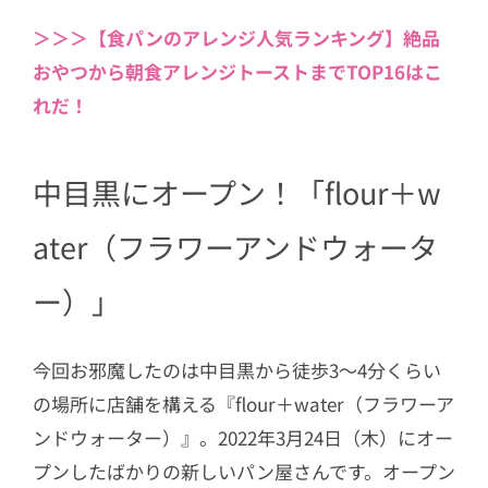
6
フラワーアンドウォーター人気パンTO
＞＞＞【食パンのアレンジ人気ランキング】絶品
P3
おやつから朝食アレンジトーストまでTOP16はこ
6.1
第3位 チーズチキンカツのタルタ
れだ！
ルバーガー
6.2
第2位 天使のクロワッサン
中目黒にオープン！「flour＋w
6.3
第1位 100 One Hundred
ater（フラワーアンドウォータ
7
おすすめパンも実食！
7.1
ソーセージのジェノベーゼクロワ
ー）」
ッサンサンド
7.2
ショコラオランジュクロワッサン
今回お邪魔したのは中目黒から徒歩3〜4分くらい
の場所に店舗を構える『flour＋water（フラワーア
ンドウォーター）』。2022年3月24日（木）にオー
プンしたばかりの新しいパン屋さんです。オープン