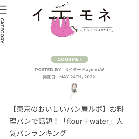
CATEGORY
ライター Mayumi.W
POSTED BY
掲載日:
MAY 24TH, 2022.
【東京のおいしいパン屋ルポ】お料
理パンで話題！「flour＋water」人
気パンランキング