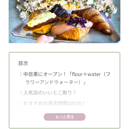
目次
1
中目黒にオープン！「flour＋water（フ
ラワーアンドウォーター）」
2
人気店のいいとこ取り！
3
おすすめの来店時間は9:00！
4
『One Hundred Bakery』の食パン
もっと見る
5
こだわりのお料理パン