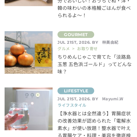
分でおいしい！おうちで和・洋・
韓の味わいの本格鰻ごはんが食べ
られるよ～！
林美由紀
JUL 21ST, 2026. BY
グルメ > お取り寄せ
ちりめんじゃこで育てた「淡路島
玉葱 五色浜ゴールド」ってどんな
味？
Mayumi.W
JUL 21ST, 2026. BY
ライフスタイル
【浄水器とは全然違う】胃腸症状
の改善効果が認められた「電解水
素水」が使い放題！整水器で叶え
る胃腸ケア・料理・美容を徹底検