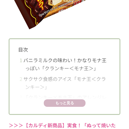
目次
1
バニラミルクの味わい！かなりモナ王
っぽい「クランキー＜モナ王＞」
2
サクサク食感のアイス「モナ王＜クラ
ンキー＞」
3
「クランキー×モナ王」のアレンジレ
もっと見る
シピもお試しあれ～
3.1
好きなだけ追いクランキー!?「ク
ランキーモナ王（モナクラサン
＞＞＞【カルディ新商品】実食！「ぬって焼いた