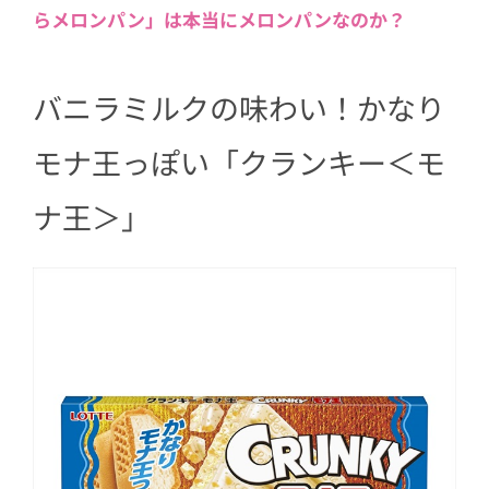
ド）」
らメロンパン」は本当にメロンパンなのか？
3.2
夏に飲みたいフローズンドリン
ク！「クランキーモナ王（モナクラ
バニラミルクの味わい！かなり
シェイク）」
モナ王っぽい「クランキー＜モ
ナ王＞」