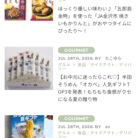
リー
ほっくり優しい味わい♪「五郎島
金時」を使った「JA金沢市 焼き
いもかりんと」がおやつタイムに
ぴったり～！
たこゆら
JUL 28TH, 2026. BY
グルメ > 食品／テイクアウト／デリバ
リー
【お中元に迷ったらこれ♡】半田
そうめん「オカベ」人気ギフトT
OP3を発表！もちもち食感がクセ
になる夏の贈り物
ao
JUL 28TH, 2026. BY
グルメ > 食品／テイクアウト／デリバ
リー