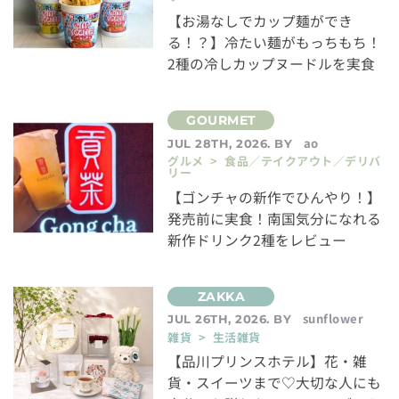
【お湯なしでカップ麺ができ
る！？】冷たい麺がもっちもち！
2種の冷しカップヌードルを実食
ao
JUL 28TH, 2026. BY
グルメ > 食品／テイクアウト／デリバ
リー
【ゴンチャの新作でひんやり！】
発売前に実食！南国気分になれる
新作ドリンク2種をレビュー
sunflower
JUL 26TH, 2026. BY
雑貨 > 生活雑貨
【品川プリンスホテル】花・雑
貨・スイーツまで♡大切な人にも