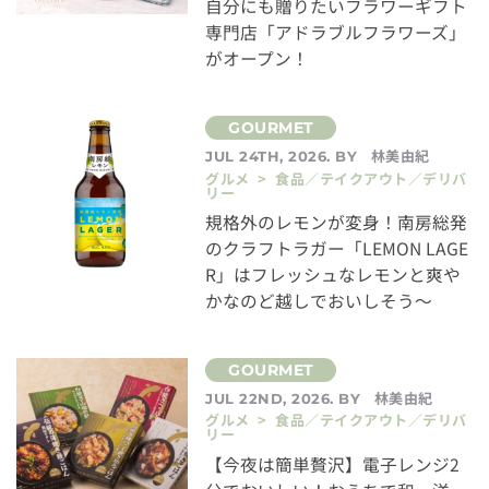
自分にも贈りたいフラワーギフト
専門店「アドラブルフラワーズ」
がオープン！
林美由紀
JUL 24TH, 2026. BY
グルメ > 食品／テイクアウト／デリバ
リー
規格外のレモンが変身！南房総発
のクラフトラガー「LEMON LAGE
R」はフレッシュなレモンと爽や
かなのど越しでおいしそう～
林美由紀
JUL 22ND, 2026. BY
グルメ > 食品／テイクアウト／デリバ
リー
【今夜は簡単贅沢】電子レンジ2