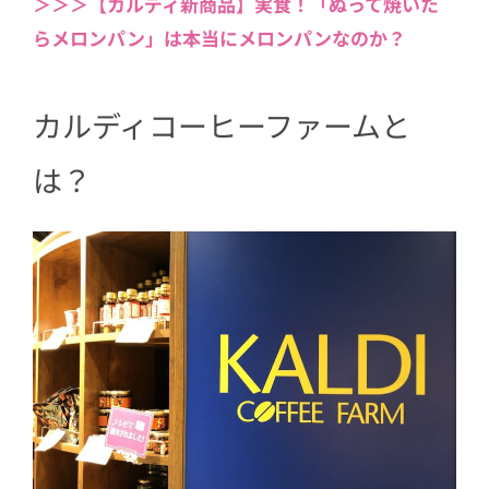
＞＞＞【カルディ新商品】実食！「ぬって焼いた
2.4
第12位 カルディオリジナル バ
らメロンパン」は本当にメロンパンなのか？
ルサミコ醤油
2.5
第11位 カルディオリジナル 食
カルディコーヒーファームと
べる麻辣醤
2.6
第10位 カルディオリジナル
は？
【冷蔵】ガーリックマーガリン
2.7
第9位 もへじ サラダの旨たれ
2.8
第8位 塩レモンパスタソース／さ
ば缶
2.9
第7位 【冷凍】オスカーモンド
クロワッサン
2.10
第6位 ブルサン ガーリック＆
ハーブ
2.11
第5位 チュモッパの素