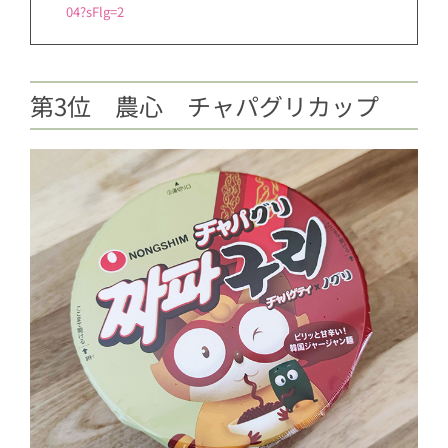
04?sFlg=2
第3位 農心 チャパグリカップ