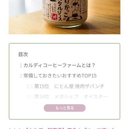
目次
1
カルディコーヒーファームとは？
2
常備しておきたいおすすめTOP15
2.1
第15位 にとん屋 焼肉ザパンチ
2.2
第14位 メガシェフ オイスター
ソース
もっと見る
2.3
第13位 フィリピン セブ島 ドライ
マンゴー