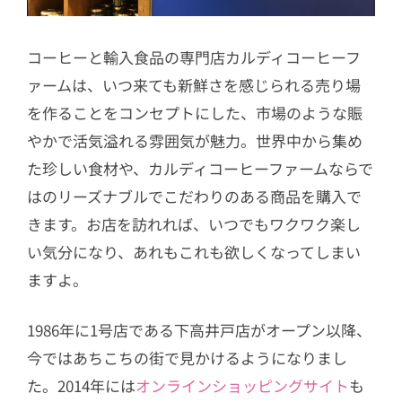
2.12
第4位 モッバン 本場韓国ザク
ザクチキンパウダー（唐揚げ粉）
コーヒーと輸入食品の専門店カルディコーヒーフ
2.13
第3位 農心 チャパグリカップ
ァームは、いつ来ても新鮮さを感じられる売り場
を作ることをコンセプトにした、市場のような賑
2.14
第2位 農心 ノグリラーメン／
やかで活気溢れる雰囲気が魅力。世界中から集め
農心 チャパゲティ
た珍しい食材や、カルディコーヒーファームならで
2.15
第1位 いぶりがっこのタルタル
はのリーズナブルでこだわりのある商品を購入で
ソース
きます。お店を訪れれば、いつでもワクワク楽し
い気分になり、あれもこれも欲しくなってしまい
ますよ。
1986年に1号店である下高井戸店がオープン以降、
今ではあちこちの街で見かけるようになりまし
た。2014年には
オンラインショッピングサイト
も