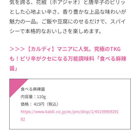
気を誇る、花椒（ホアジャオ）と唐辛子のピリッ
とした心地よい辛さ、香り豊かな上品な味わいが
魅力の一品。ご飯や豆腐にのせるだけで、スパイ
シーで本格的なおいしさを楽しめます。
＞＞＞【カルディ】マニアに人気。究極のTKG
も！ピリ辛がクセになる万能調味料「食べる麻辣
醤」
食べる麻辣醤
内容量：110g
価格： 415円（税込）
https://www.kaldi.co.jp/ec/pro/disp/1/45159969291
82