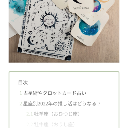
目次
1
占星術やタロットカード占い
2
星座別2022年の推し活はどうなる？
2.1
牡羊座（おひつじ座）
2.2
牡牛座（おうし座）