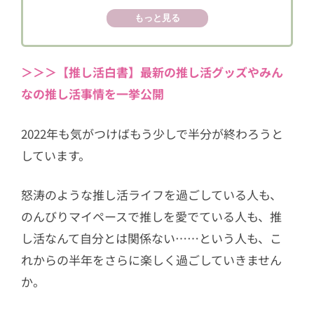
2.3
双子座（ふたご座）
もっと見る
2.4
蟹座（かに座）
2.5
獅子座（しし座）
＞＞＞【推し活白書】最新の推し活グッズやみん
2.6
乙女座（おとめ座）
なの推し活事情を一挙公開
2.7
天秤座（てんびん座）
2022年も気がつけばもう少しで半分が終わろうと
2.8
蠍座（さそり座）
しています。
2.9
射手座（いて座）
怒涛のような推し活ライフを過ごしている人も、
2.10
山羊座（やぎ座）
のんびりマイペースで推しを愛でている人も、推
2.11
水瓶座（みずがめ座）
し活なんて自分とは関係ない……という人も、こ
2.12
魚座（うお座）
れからの半年をさらに楽しく過ごしていきません
3
2022年下半期の推し活もハッピーに！
か。