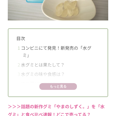
目次
1
コンビニにて発見！新発売の「水グ
ミ」
2
水グミとは果たして？
3
水グミの味や食感は？
4
持ち運びも便利！
もっと見る
5
大人気5人組YouTuber「コムドット」
がTVCMに出演！
＞＞＞話題の新作グミ「やまのしずく。」を「水
グミ」と食べ比べ速報！どこで売ってる？