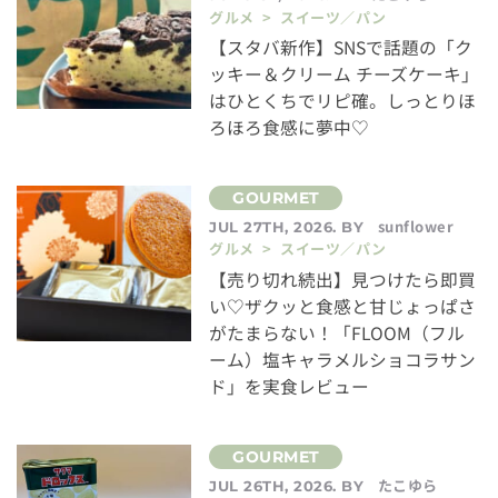
グルメ > スイーツ／パン
【スタバ新作】SNSで話題の「ク
ッキー＆クリーム チーズケーキ」
はひとくちでリピ確。しっとりほ
ろほろ食感に夢中♡
sunflower
JUL 27TH, 2026. BY
グルメ > スイーツ／パン
【売り切れ続出】見つけたら即買
い♡ザクッと食感と甘じょっぱさ
がたまらない！「FLOOM（フル
ーム）塩キャラメルショコラサン
ド」を実食レビュー
たこゆら
JUL 26TH, 2026. BY