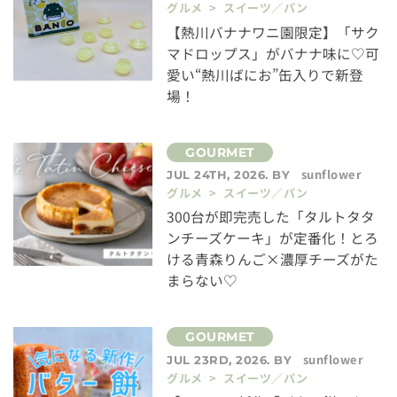
グルメ > スイーツ／パン
【熱川バナナワニ園限定】「サク
マドロップス」がバナナ味に♡可
愛い“熱川ばにお”缶入りで新登
場！
sunflower
JUL 24TH, 2026. BY
グルメ > スイーツ／パン
300台が即完売した「タルトタタ
ンチーズケーキ」が定番化！とろ
ける青森りんご×濃厚チーズがた
まらない♡
sunflower
JUL 23RD, 2026. BY
グルメ > スイーツ／パン