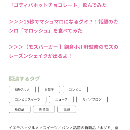
「ゴディバホットチョコレート」飲んでみた
＞＞＞15秒でマシュマロになるグミ？！話題のカ
ンロ「マロッシュ」を食べてみた
＞＞＞【モスバーガー 】鎌倉小川軒監修のモスの
レーズンシェイクが出るよ！
関連するタグ
B級グルメ
お菓子
コンビニ
コンビニスイーツ
ニュース
ルポ／ブログ
新商品
新発売
話題
イエモネ
>
グルメ
>
スイーツ／パン
>
話題の新商品「水グミ」食