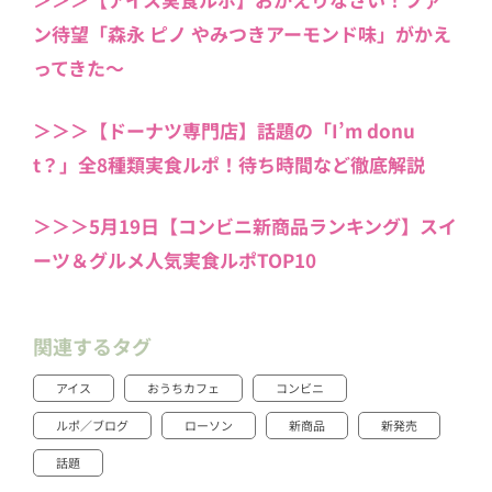
ン待望「森永 ピノ やみつきアーモンド味」がかえ
ってきた～
＞＞＞【ドーナツ専門店】話題の「I’m donu
t？」全8種類実食ルポ！待ち時間など徹底解説
＞＞＞5月19日【コンビニ新商品ランキング】スイ
ーツ＆グルメ人気実食ルポTOP10
関連するタグ
アイス
おうちカフェ
コンビニ
ルポ／ブログ
ローソン
新商品
新発売
話題