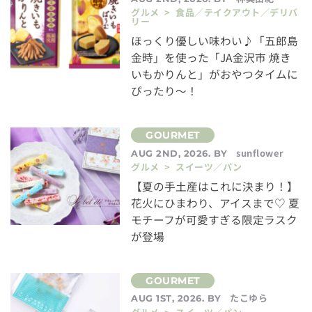
グルメ > 食品／テイクアウト／デリバ
リー
ほっくり優しい味わい♪「五郎島
金時」を使った「JA金沢市 焼き
いもかりんと」がおやつタイムに
ぴったり～！
sunflower
AUG 2ND, 2026. BY
グルメ > スイーツ／パン
【夏の手土産はこれに決まり！】
花火にひまわり、アイスまで♡ 夏
モチーフが可愛すぎる限定ラスク
が登場
たこゆら
AUG 1ST, 2026. BY