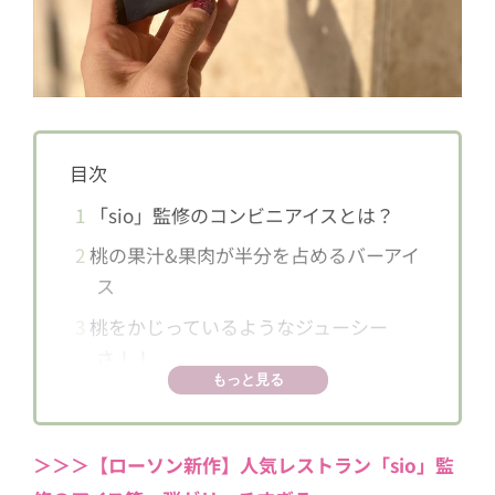
目次
1
「sio」監修のコンビニアイスとは？
2
桃の果汁&果肉が半分を占めるバーアイ
ス
3
桃をかじっているようなジューシー
さ！！
もっと見る
4
カロリーなんと75kcalでダイエッター
の味方
＞＞＞【ローソン新作】人気レストラン「sio」監
5
3種類制覇に大手！