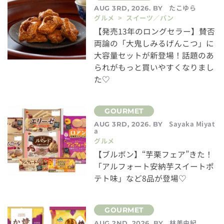
たこゆら
AUG 3RD, 2026. BY
グルメ > スイーツ／パン
【発売13年のロングセラー】賛否
両論の「大鬼しみるげんこつ」に
大容量セットが新登場！話題のあ
られがもっと買いやすくなりまし
た♡
Sayaka Miyat
AUG 3RD, 2026. BY
a
グルメ
【ブルボン】“芋栗フェア”きた！
「アルフォート安納芋スイートポ
テト味」など8品が登場♡
林美由紀
AUG 2ND, 2026. BY