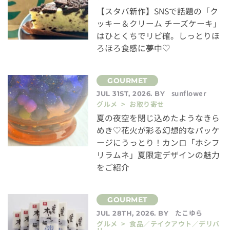
【スタバ新作】SNSで話題の「ク
ッキー＆クリーム チーズケーキ」
はひとくちでリピ確。しっとりほ
ろほろ食感に夢中♡
sunflower
JUL 31ST, 2026. BY
グルメ > お取り寄せ
夏の夜空を閉じ込めたようなきら
めき♡花火が彩る幻想的なパッケ
ージにうっとり！カンロ「ホシフ
リラムネ」夏限定デザインの魅力
をご紹介
たこゆら
JUL 28TH, 2026. BY
グルメ > 食品／テイクアウト／デリバ