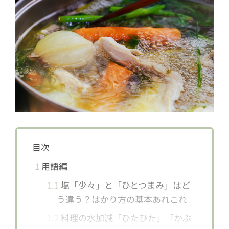
目次
1
用語編
1.1
塩「少々」と「ひとつまみ」はど
う違う？はかり方の基本あれこれ
1.2
料理の水加減「ひたひた」「かぶ