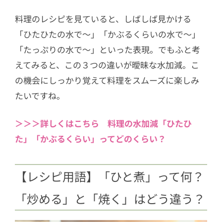
3.10
【電子レンジの便利な使い方17
選】水切り、下茹で、時短料理にも
料理のレシピを見ていると、しばしば見かける
活用！
「ひたひたの水で〜」「かぶるくらいの水で〜」
「たっぷりの水で〜」といった表現。でもふと考
3.11
【油揚げ＆厚揚げの油抜きの方
法】ひと手間で仕上がりに差が出
えてみると、この３つの違いが曖昧な水加減。こ
る！
の機会にしっかり覚えて料理をスムーズに楽しみ
たいですね。
3.12
【知っ得ライフハック】揚げ物で
失敗しない！温度計いらずの油の温
＞＞＞詳しくはこちら 料理の水加減「ひたひ
度の見極め方
た」「かぶるくらい」ってどのくらい？
3.13
【魚のさばき方】アジで挑戦！二
枚おろし＆三枚おろしの方法
3.14
「煮込み」「煮しめ」「煮付け」
【レシピ用語】「ひと煮」って何？
の違いは？初心者でも失敗しない、
「炒める」と「焼く」はどう違う？
おいしく「煮る」ための基本
3.15
10月25日は世界パスタデー！プロ