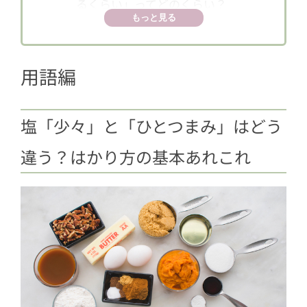
るくらい」ってどのくらい？
もっと見る
1.3
【レシピ用語】「ひと煮」って
何？「炒める」と「焼く」はどう違
う？
用語編
2
調味料・だし編
2.1
調味料の「さしすせそ」はなぜそ
塩「少々」と「ひとつまみ」はどう
の順番なの？順番を変えると失敗す
違う？はかり方の基本あれこれ
る？
2.2
あなたは使いこなせてる？砂糖７
種の使い分け
2.3
モリモリ野菜が食べられる！手作
りドレッシング＆タレのレシピ10点
2.4
手料理をランクアップ！和食の基
本「だしのとり方」を知ろう