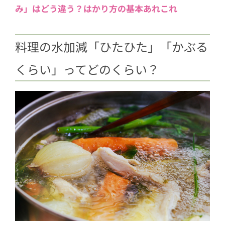
3.4
レタス１玉の葉を素早く洗うに
み」はどう違う？はかり方の基本あれこれ
は？「洗う」「さらす」のテクニッ
ク
料理の水加減「ひたひた」「かぶる
3.5
知ってる？アサリ・ハマグリ・シ
くらい」ってどのくらい？
ジミの正しい砂抜き方法
3.6
ブロッコリーのおいしいゆで方
は？茎や葉も食べられる？
3.7
【おいしい煮豚レシピ】たこ糸を
巻く理由や巻き方も解説
3.8
家庭の鍋がお店の味に！ちょっと
の工夫でグンとおいしくなるテクニ
ック
3.9
朝食やランチに食べたい！サンド
イッチの基本の作り方＆バリエ9選