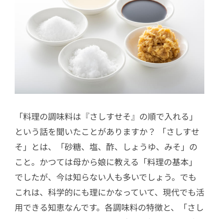
4.3
お弁当にも便利！ひき肉おかずの
冷凍保存法【ハンバーグ・つくね・
そぼろ】
4.4
【食のプロに聞く】冷凍保存でき
ないもの10品！冷凍NGの理由は？
5
盛り付け・献立編
5.1
【和食をおいしそうに盛りつける
コツ】お刺し身の盛り付け個数は決
「料理の調味料は『さしすせそ』の順で入れる」
まってる！？覚えておくべきマナー
という話を聞いたことがありますか？ 「さしすせ
と基本ルール
そ」とは、「砂糖、塩、酢、しょうゆ、みそ」の
5.2
「一汁三菜」の正しい意味とは？
こと。かつては母から娘に教える「料理の基本」
献立作りの3つのポイント
でしたが、今は知らない人も多いでしょう。でも
これは、科学的にも理にかなっていて、現代でも活
用できる知恵なんです。各調味料の特徴と、「さし