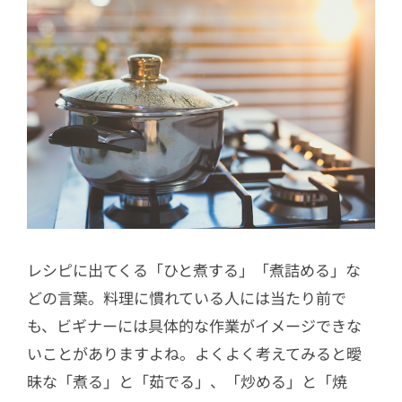
に聞くミートソーススパゲッティの
コツ
3.16
【写真で解説】エビの下処理＆電
子レンジで簡単エビチリ
3.17
おうちで絶品ステーキを味わうに
は「焼き方＆ソース」がポイント！
3.18
おうちの焼き肉を「焼き肉店の
味」にする裏技とコツ
3.19
おにぎりの基本の握り方＆9種の
レシピに出てくる「ひと煮する」「煮詰める」な
バリエレシピ
どの言葉。料理に慣れている人には当たり前で
3.20
白ごはんのおいしい炊き方、基本
も、ビギナーには具体的な作業がイメージできな
のキ【炊飯器・土鍋・電子レンジ】
いことがありますよね。よくよく考えてみると曖
3.21
失敗なしで好みの固さに！ゆで
昧な「煮る」と「茹でる」、「炒める」と「焼
卵・ねっとり半熟卵・温泉卵の作り