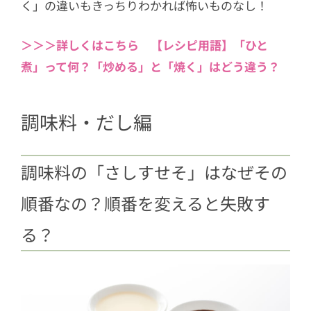
く」の違いもきっちりわかれば怖いものなし！
方
3.22
【乾物の戻し方や活用方法】ひと
＞＞＞詳しくはこちら 【レシピ用語】「ひと
り暮らしの人にもおすすめ！わか
煮」って何？「炒める」と「焼く」はどう違う？
め、ひじき、切り干し大根、春雨な
ど
調味料・だし編
3.23
【ハンバーグを生焼けにしない焼
き方】ふっくらジューシーな最高の
ハンバーグにするコツ
調味料の「さしすせそ」はなぜその
4
冷凍編
順番なの？順番を変えると失敗す
4.1
【鶏肉の冷凍テク6選】パックのま
ま冷凍はNG！安売りの日にまとめ
る？
買いしよう
4.2
【豚肉の冷凍テク3選】薄切り＆か
たまり肉のおすすめ冷凍法は？