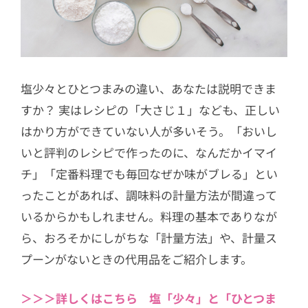
2.5
「煮干しのだし」のひき方＆残っ
た煮干しの活用レシピ
2.6
オトナの薬味「もみじおろし」と
は？おいしい作り方＆使い方
塩少々とひとつまみの違い、あなたは説明できま
2.7
ポン酢をおうちで手作りしよう！
すか？ 実はレシピの「大さじ１」なども、正しい
ポン酢しょうゆ＆塩ポン酢の作り方
はかり方ができていない人が多いそう。「おいし
3
調理編
いと評判のレシピで作ったのに、なんだかイマイ
3.1
野菜は押して、肉は引いて切る！
チ」「定番料理でも毎回なぜか味がブレる」とい
覚えておきたい包丁の選び方＆使い
ったことがあれば、調味料の計量方法が間違って
方
いるからかもしれません。料理の基本でありなが
3.2
野菜の切り方、全部マスターして
ら、おろそかにしがちな「計量方法」や、計量ス
る？基本の切り方14種
プーンがないときの代用品をご紹介します。
3.3
レタスの切り口が赤くなるのはな
ぜ？葉をきれいにはがすには？
＞＞＞詳しくはこちら 塩「少々」と「ひとつま