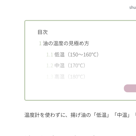
shu
目次
1
油の温度の見極め方
1.1
低温（150～160℃）
1.2
中温（170℃）
1.3
高温（180℃）
2
上手に揚げるコツは、具材を入れすぎな
3
揚げ油は2〜3回繰り返して使える！
温度計を使わずに、揚げ油の「低温」「中温」