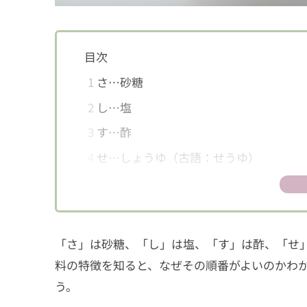
目次
1
さ…砂糖
2
し…塩
3
す…酢
4
せ…しょうゆ（古語：せうゆ）
5
そ…みそ
6
「さしすせそ」の順番がいい理由は？
「さ」は砂糖、「し」は塩、「す」は酢、「せ」
料の特徴を知ると、なぜその順番がよいのかわ
う。