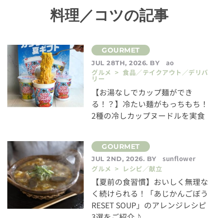
料理／コツの記事
ao
JUL 28TH, 2026. BY
グルメ > 食品／テイクアウト／デリバ
リー
【お湯なしでカップ麺ができ
る！？】冷たい麺がもっちもち！
2種の冷しカップヌードルを実食
sunflower
JUL 2ND, 2026. BY
グルメ > レシピ／献立
【夏前の食習慣】おいしく無理な
く続けられる！「あじかんごぼう
RESET SOUP」のアレンジレシピ
3選をご紹介♪