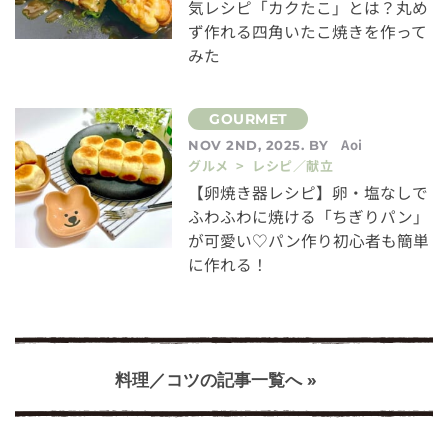
気レシピ「カクたこ」とは？丸め
ず作れる四角いたこ焼きを作って
みた
Aoi
NOV 2ND, 2025. BY
グルメ > レシピ／献立
【卵焼き器レシピ】卵・塩なしで
ふわふわに焼ける「ちぎりパン」
が可愛い♡パン作り初心者も簡単
に作れる！
料理／コツの記事一覧へ »