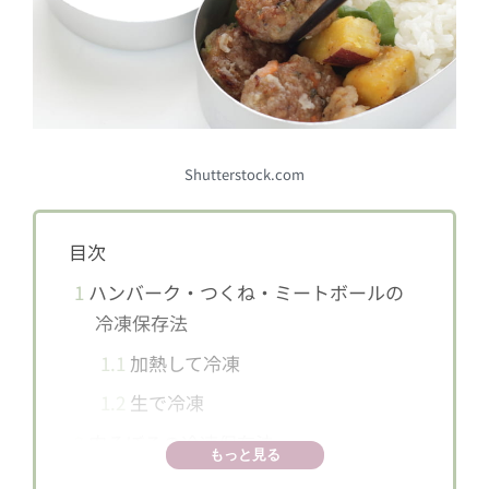
Shutterstock.com
目次
1
ハンバーク・つくね・ミートボールの
冷凍保存法
1.1
加熱して冷凍
1.2
生で冷凍
2
肉そぼろの冷凍保存法
もっと見る
2.1
小分けで冷凍