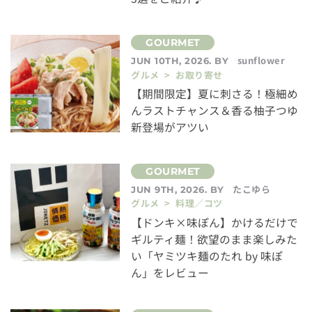
sunflower
JUN 10TH, 2026. BY
グルメ > お取り寄せ
【期間限定】夏に刺さる！極細め
んラストチャンス＆香る柚子つゆ
新登場がアツい
たこゆら
JUN 9TH, 2026. BY
グルメ > 料理／コツ
【ドンキ×味ぽん】かけるだけで
ギルティ麺！欲望のまま楽しみた
い「ヤミツキ麺のたれ by 味ぽ
ん」をレビュー