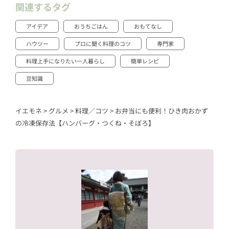
関連するタグ
アイデア
おうちごはん
おもてなし
ハウツー
プロに聞く料理のコツ
専門家
料理上手になりたい一人暮らし
簡単レシピ
豆知識
イエモネ
>
グルメ
>
料理／コツ
>
お弁当にも便利！ひき肉おかず
の冷凍保存法【ハンバーグ・つくね・そぼろ】