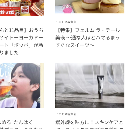
イエモネ編集部
んと11品目】おうち
【特集】フェルム ラ・テール
？イトーヨーカドー
美瑛 〜通な人ほどハマるまっ
ート「ポッポ」が冷
すぐなスイーツ〜
りました
イエモネ編集部
飲める”たんぱく
紫外線を味方に！スキンケアと