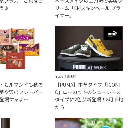
茶プラス」これなら
ベースメイクの二刀流の美容ク
う♪
リーム「Ekiスキンベール プラ
イマー」
イエモネ編集部
トもルマンドも秋の
【PUMA】本革タイプ「ICONI
芋や栗のフレーバー
C」ローカットのシューレース
に登場するよ～
タイプに2色が新登場！8月下旬
から