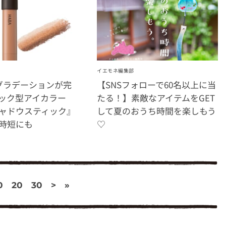
イエモネ編集部
グラデーションが完
【SNSフォローで60名以上に当
ック型アイカラー
たる！】素敵なアイテムをGET
ャドウスティック』
して夏のおうち時間を楽しもう
時短にも
♡
0
20
30
>
»