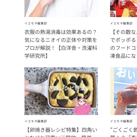
イエモネ編集部
イエモネ編集部
衣服の熱湯消毒は効果あるの？
【その数な
気になるニオイの正体や対策を
でポッポる
プロが解説！【白洋舍・洗濯科
のフードコ
学研究所】
凍食品にな
イエモネ編集部
イエモネ編集部
【卵焼き器レシピ特集】四角い
“ごくごく