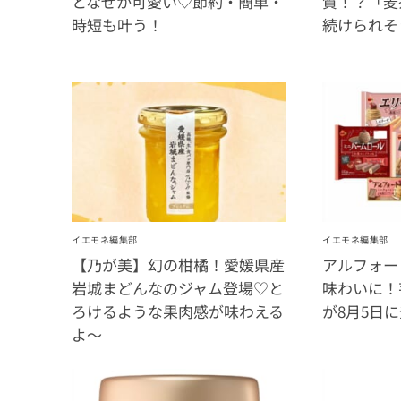
となぜか可愛い♡節約・簡単・
質！？「麦
時短も叶う！
続けられそ
イエモネ編集部
イエモネ編集部
【乃が美】幻の柑橘！愛媛県産
アルフォー
岩城まどんなのジャム登場♡と
味わいに！
ろけるような果肉感が味わえる
が8月5日
よ～