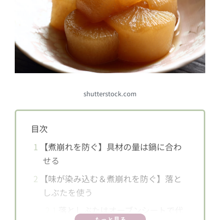
shutterstock.com
目次
1
【煮崩れを防ぐ】具材の量は鍋に合わ
せる
2
【味が染み込む＆煮崩れを防ぐ】落と
しぶたを使う
2.1
落としぶたはオーブンシートで代
もっと見る