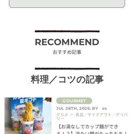
RECOMMEND
おすすめ記事
料理／コツの記事
ao
JUL 28TH, 2026. BY
グルメ > 食品／テイクアウト／デリバ
リー
【お湯なしでカップ麺ができ
る！？】冷たい麺がもっちもち！