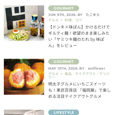
たこゆら
JUN 9TH, 2026. BY
グルメ > 料理／コツ
【ドンキ×味ぽん】かけるだけで
ギルティ麺！欲望のまま楽しみた
い「ヤミツキ麺のたれ by 味ぽ
ん」をレビュー
sunflower
MAY 15TH, 2026. BY
グルメ > 食品／テイクアウト／デリバ
リー
明太子グルメにいちごスイーツ
も！東武百貨店 「福岡展」で楽し
める注目テイクアウトグルメ