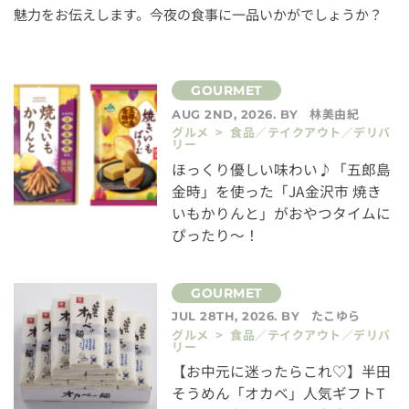
魅力をお伝えします。今夜の食事に一品いかがでしょうか？
林美由紀
AUG 2ND, 2026. BY
グルメ > 食品／テイクアウト／デリバ
リー
ほっくり優しい味わい♪「五郎島
金時」を使った「JA金沢市 焼き
いもかりんと」がおやつタイムに
ぴったり～！
たこゆら
JUL 28TH, 2026. BY
グルメ > 食品／テイクアウト／デリバ
リー
【お中元に迷ったらこれ♡】半田
そうめん「オカベ」人気ギフトT