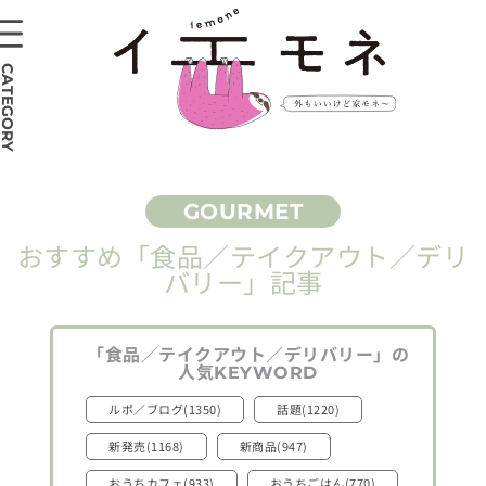
CATEGORY
おすすめ
「食品／テイクアウト／デリ
バリー」
記事
「食品／テイクアウト／デリバリー」
の
人気
KEYWORD
ルポ／ブログ(1350)
話題(1220)
新発売(1168)
新商品(947)
おうちカフェ(933)
おうちごはん(770)