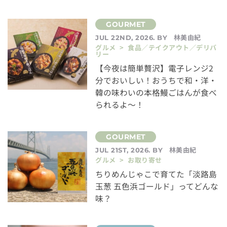
林美由紀
JUL 22ND, 2026. BY
グルメ > 食品／テイクアウト／デリバ
リー
【今夜は簡単贅沢】電子レンジ2
分でおいしい！おうちで和・洋・
韓の味わいの本格鰻ごはんが食べ
られるよ～！
林美由紀
JUL 21ST, 2026. BY
グルメ > お取り寄せ
ちりめんじゃこで育てた「淡路島
玉葱 五色浜ゴールド」ってどんな
味？