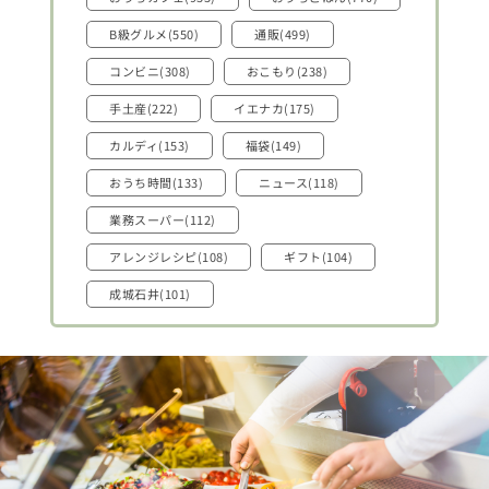
B級グルメ(550)
通販(499)
コンビニ(308)
おこもり(238)
手土産(222)
イエナカ(175)
カルディ(153)
福袋(149)
おうち時間(133)
ニュース(118)
業務スーパー(112)
アレンジレシピ(108)
ギフト(104)
成城石井(101)