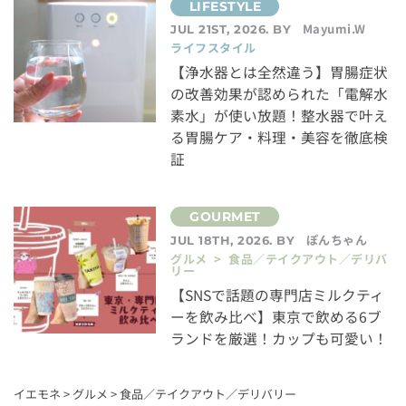
Mayumi.W
JUL 21ST, 2026. BY
ライフスタイル
【浄水器とは全然違う】胃腸症状
の改善効果が認められた「電解水
素水」が使い放題！整水器で叶え
る胃腸ケア・料理・美容を徹底検
証
ぽんちゃん
JUL 18TH, 2026. BY
グルメ > 食品／テイクアウト／デリバ
リー
【SNSで話題の専門店ミルクティ
ーを飲み比べ】東京で飲める6ブ
ランドを厳選！カップも可愛い！
イエモネ
>
グルメ
>
食品／テイクアウト／デリバリー