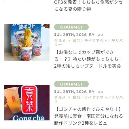
OP3を発表！もちもち食感がクセ
になる夏の贈り物
ao
JUL 28TH, 2026. BY
グルメ > 食品／テイクアウト／デリバ
リー
【お湯なしでカップ麺ができ
る！？】冷たい麺がもっちもち！
2種の冷しカップヌードルを実食
ao
JUL 28TH, 2026. BY
グルメ > 食品／テイクアウト／デリバ
リー
【ゴンチャの新作でひんやり！】
発売前に実食！南国気分になれる
新作ドリンク2種をレビュー