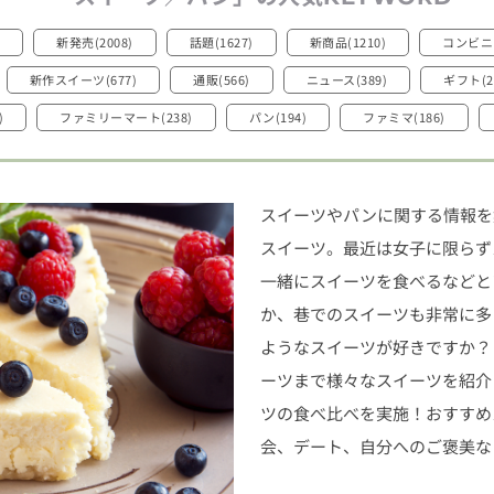
新発売(2008)
話題(1627)
新商品(1210)
コンビニ(
新作スイーツ(677)
通販(566)
ニュース(389)
ギフト(2
)
ファミリーマート(238)
パン(194)
ファミマ(186)
スイーツやパンに関する情報を
スイーツ。最近は女子に限らず
一緒にスイーツを食べるなどと
か、巷でのスイーツも非常に多
ようなスイーツが好きですか？
ーツまで様々なスイーツを紹介
ツの食べ比べを実施！おすすめ
会、デート、自分へのご褒美な