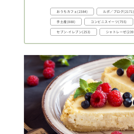
おうちカフェ(2384)
ルポ／ブログ(2171)
手土産(888)
コンビニスイーツ(755)
セブン-イレブン(253)
シャトレーゼ(239