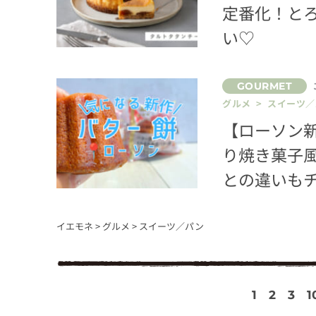
定番化！と
い♡
グルメ > スイーツ
【ローソン
り焼き菓子
との違いも
イエモネ
>
グルメ
>
スイーツ／パン
1
2
3
1