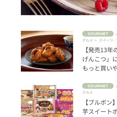
グルメ > スイーツ
【発売13
げんこつ」
もっと買い
グルメ
【ブルボン】
芋スイート