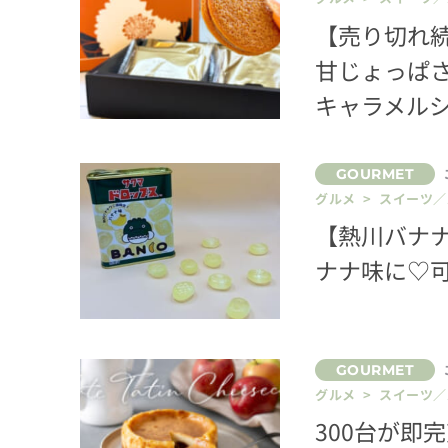
【売り切れ
甘じょっぱさ
キャラメル
グルメ > スイーツ
【熱川バナ
ナナ味に♡可
グルメ > スイーツ
300台が即