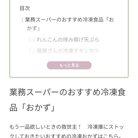
目次
1
業務スーパーのおすすめ冷凍食品「お
かず」
1.1
れんこんの挟み揚げ天ぷら
1.2
鶏屋さんの冷凍チキンカツ
1.3
肉だんご
もっと見る
1.4
ベアスマイルポテト
1.5
ちょっと厚めのハムカツ
業務スーパーのおすすめ冷凍食
1.6
鶏屋さんのハーブウィンナー
品「おかず」
1.7
豚ちまき
1.8
ささみチーズフライ
もう一品欲しいときの救世主！ 冷凍庫にストッ
1.9
ポテトノワゼット
クしておきたいおすすめの冷凍おかずはこちら。