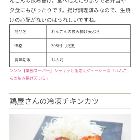
んこんの挟み揚げ。食べ応えたっぷりでお弁当や
3.2
みたらしもちっこ
夕食にもぴったりです。揚げ調理済みなので、生焼
3.3
こしあん入りごま団子
けの心配がないのはうれしいですね。
3.4
スイートポテト
商品名
れんこんの挟み揚げ天ぷら
価格
398円（税抜）
賞味期限
14カ月
＞＞＞【業務スーパー】シャキッと歯応えジューシーな「れんこ
んの挟み揚げ天ぷら」
鶏屋さんの冷凍チキンカツ