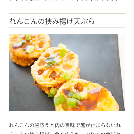
1.10
韓国屋台のトッポッキ（ソース付
き）
れんこんの挟み揚げ天ぷら
1.11
正宗生煎包
1.12
薄焼き餅
2
業務スーパーのおすすめ冷凍食品「主
食」
2.1
トリュフピザ
2.2
冷凍うどん
2.3
野菜たっぷりチヂミ
2.4
パラタ
3
業務スーパーのおすすめ冷凍食品「ス
イーツ」
れんこんの歯応えと肉の旨味で箸が止まらないれ
3.1
台湾カステラ