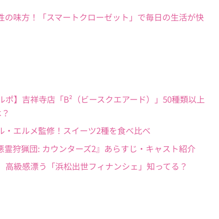
ック】働く女性の味方！「スマートクローゼット」で毎日の生活が快
しいパン屋ルポ】吉祥寺店「B²（ビースクエアード）」50種類以上
は？
品】ピエール・エルメ監修！スイーツ2種を食べ比べ
】韓国ドラマ『悪霊狩猟団: カウンターズ2』あらすじ・キャスト紹介
トにおすすめ】高級感漂う「浜松出世フィナンシェ」知ってる？