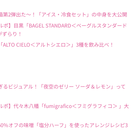
ーゼ】夏の福箱第2弾出た〜！「アイス・冷食セット」の中身を大公開
パン屋ルポ】目黒「BAGEL STANDARD＜ベーグルスタンダード
がずらり！
ランド「ALTO CIELO＜アルトシエロ＞」3種を飲み比べ！
商品】美しすぎるビジュアル！「夜空のゼリー ソーダ＆レモン」って
パン屋ルポ】代々木八幡「fumigrafico＜フミグラフィコ＞ 」大
案】塩分50％オフの味噌󠄀「塩分ハーフ」を使ったアレンジレシピ3