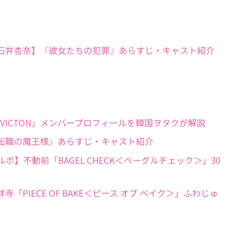
×前田敦子×石井杏奈】『彼女たちの犯罪』あらすじ・キャスト紹介
グループ「VICTON」メンバープロフィールを韓国ヲタクが解説
芝風花】『転職の魔王様』あらすじ・キャスト紹介
いパン屋ルポ】不動前「BAGEL CHECK＜ベーグルチェック＞」30
ポ】吉祥寺「PIECE OF BAKE＜ピース オブ ベイク＞」ふわじゅ