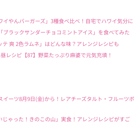
作速報】「ハワイやんバーガーズ」3種食べ比べ！自宅でハワイ気分に
ン党待望！】「ブラックサンダーチョコミントアイス」を食べてみた
実食】「ロッテ 爽 2色ラムネ」はどんな味？アレンジレシピも
！簡単うまい昼レシピ【87】野菜たっぷり麻婆で元気充填！
ゼ】ぶどうスイーツ8月9日(金)から！レアチーズタルト・フルーツボ
の「チョコぬいじゃった！きのこの山」実食！アレンジレシピがすご