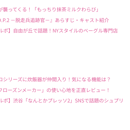
商品】抹茶が襲ってくる！「もっちり抹茶ミルクわらび」
韓国ドラマ『D.P.2 －脱走兵追跡官－』あらすじ・キャスト紹介
いしいパン屋ルポ】自由が丘で話題！NYスタイルのベーグル専門店
ック】ビストロシリーズに炊飯器が仲間入り！気になる機能は？
バズってる「フローズンメーカー」の使い心地を正直レビュー！
しいパン屋ルポ】渋谷「なんとかプレッソ2」SNSで話題のシュプリ