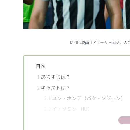
Netflix映画『ドリーム ～狙え
目次
1
あらすじは？
2
キャストは？
2.1
ユン・ホンデ（パク・ソジュン）
2.2
イ・ソミン （IU）
2.3
サッカーチームの選手たち
3
SNSでの反応は？