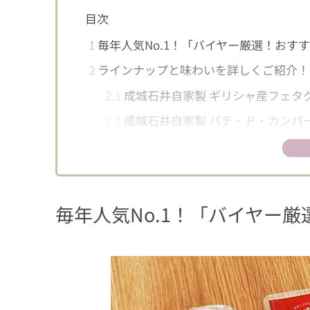
目次
1
毎年人気No.1！「バイヤー厳選！おす
2
ラインナップと味わいを詳しくご紹介！
2.1
成城石井自家製 ギリシャ産フェタ
2.2
成城石井自家製 パテ・ド・カンパ
2.3
成城石井 イタリア産モッツァレラ(
2.4
成城石井 ハモンセラーノレゼルヴァ
2.5
成城石井 スモークサーモンスライ
毎年人気No.1！「バイヤー
3
とってもお得で期間・数量限定！