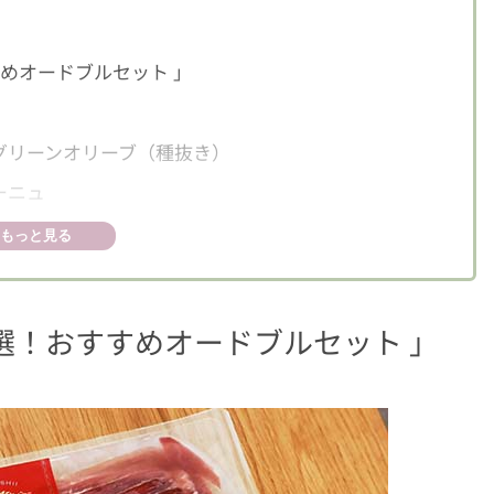
すめオードブルセット 」
グリーンオリーブ（種抜き）
ーニュ
チェリータイプ)
もっと見る
14ヶ月熟成
ス
厳選！おすすめオードブルセット 」