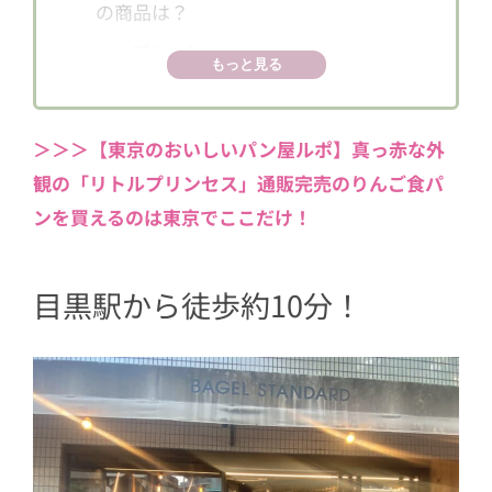
の商品は？
3.1
プレーン
もっと見る
3.2
エブリシング
4
サンドイッチの人気商品は？
＞＞＞【東京のおいしいパン屋ルポ】真っ赤な外
4.1
スモークサーモンクリームチーズ
観の「リトルプリンセス」通販完売のりんご食パ
4.2
トリプルベリークリームチーズ
ンを買えるのは東京でここだけ！
5
素材の味を楽しめる「BAGEL STANDAR
D」
目黒駅から徒歩約10分！