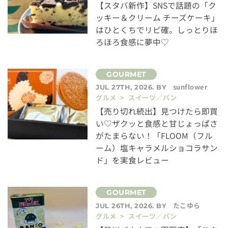
【スタバ新作】SNSで話題の「ク
ッキー＆クリーム チーズケーキ」
はひとくちでリピ確。しっとりほ
ろほろ食感に夢中♡
sunflower
JUL 27TH, 2026. BY
グルメ > スイーツ／パン
【売り切れ続出】見つけたら即買
い♡ザクッと食感と甘じょっぱさ
がたまらない！「FLOOM（フル
ーム）塩キャラメルショコラサン
ド」を実食レビュー
たこゆら
JUL 26TH, 2026. BY
グルメ > スイーツ／パン