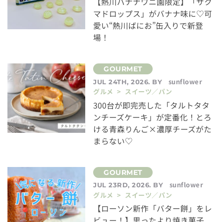
【熱川バナナワニ園限定】「サク
マドロップス」がバナナ味に♡可
愛い“熱川ばにお”缶入りで新登
場！
sunflower
JUL 24TH, 2026. BY
グルメ > スイーツ／パン
300台が即完売した「タルトタタ
ンチーズケーキ」が定番化！とろ
ける青森りんご×濃厚チーズがた
まらない♡
sunflower
JUL 23RD, 2026. BY
グルメ > スイーツ／パン
【ローソン新作「バター餅」をレ
ビュー！】思ったより焼き菓子