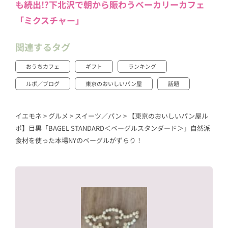
も続出!?下北沢で朝から賑わうベーカリーカフェ
「ミクスチャー」
関連するタグ
おうちカフェ
ギフト
ランキング
ルポ／ブログ
東京のおいしいパン屋
話題
イエモネ
>
グルメ
>
スイーツ／パン
>
【東京のおいしいパン屋ル
ポ】目黒「BAGEL STANDARD＜ベーグルスタンダード＞」自然派
食材を使った本場NYのベーグルがずらり！