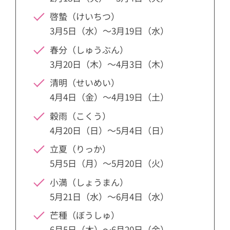
3.14
大暑（たいしょ）：7月23日頃
啓蟄（けいちつ）
3.15
立秋（りっしゅう）：8月7日頃
3月5日（水）～3月19日（水）
3.16
処暑（しょしょ）：8月23日頃
春分（しゅうぶん）
3月20日（木）～4月3日（木）
3.17
白露（はくろ）：9月8日頃
清明（せいめい）
3.18
秋分（しゅうぶん）：9月23日頃
4月4日（金）～4月19日（土）
3.19
寒露（かんろ）：10月8日頃
穀雨（こくう）
3.20
霜降（そうこう）：10月23日頃
4月20日（日）～5月4日（日）
3.21
立冬（りっとう）：11月7日頃
立夏（りっか）
3.22
小雪（しょうせつ）：11月22日頃
5月5日（月）～5月20日（火）
3.23
大雪（たいせつ）：12月7日頃
小満（しょうまん）
5月21日（水）～6月4日（水）
3.24
冬至（とうじ）：12月22日頃
芒種（ぼうしゅ）
6月5日（木）～6月20日（金）