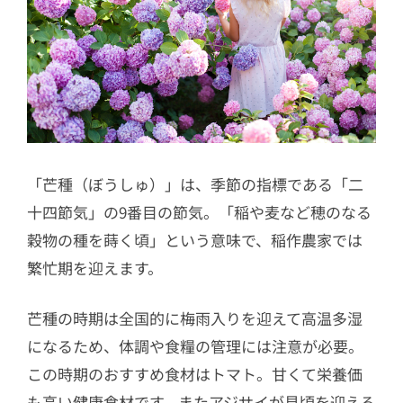
「芒種（ぼうしゅ）」は、季節の指標である「二
十四節気」の9番目の節気。「稲や麦など穂のなる
穀物の種を蒔く頃」という意味で、稲作農家では
繁忙期を迎えます。
芒種の時期は全国的に梅雨入りを迎えて高温多湿
になるため、体調や食糧の管理には注意が必要。
この時期のおすすめ食材はトマト。甘くて栄養価
も高い健康食材です。またアジサイが見頃を迎える