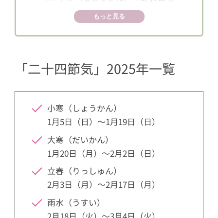
3.2
大寒（だいかん）：1月20日頃
もっと見る
3.3
立春（りっしゅん）：2月4日頃
3.4
雨水（うすい）：2月19日頃
「二十四節気」2025年一覧
3.5
啓蟄（けいちつ）：3月6日頃
3.6
春分（しゅんぶん）：3月21日頃
3.7
清明（せいめい）：4月5日頃
小寒（しょうかん）
3.8
穀雨（こくう）：4月20日頃
1月5日（日）～1月19日（日）
3.9
立夏（りっか）：5月5日頃
大寒（だいかん）
1月20日（月）～2月2日（日）
3.10
小満（しょうまん）：5月21日頃
立春（りっしゅん）
3.11
芒種（ぼうしゅ）：6月5日頃
2月3日（月）～2月17日（月）
3.12
夏至（げし）：6月21日頃
雨水（うすい）
3.13
小暑（しょうしょ）：7月7日頃
2月18日（火）～3月4日（火）