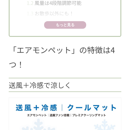
1.2
風量は4段階調節可能
1.3
お散歩以外にも！
1.4
音に敏感な子にも安心
もっと見る
2
「エアモンペット」は2色展開！
3
価格は？どこで買えるの？
「エアモンペット」の特徴は4
つ！
送風＋冷感で涼しく