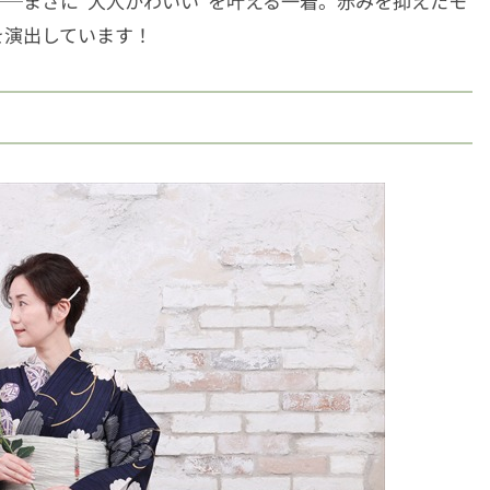
─まさに“大人かわいい”を叶える一着。赤みを抑えたモ
を演出しています！
）