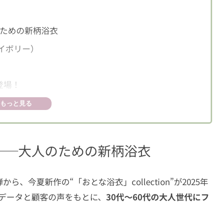
ための新柄浴衣
イボリー）
登場！
で楽しめる！
もっと見る
ェック
──大人のための新柄浴衣
今夏新作の“「おとな浴衣」collection”が2025年
売データと顧客の声をもとに、
30代〜60代の大人世代にフ