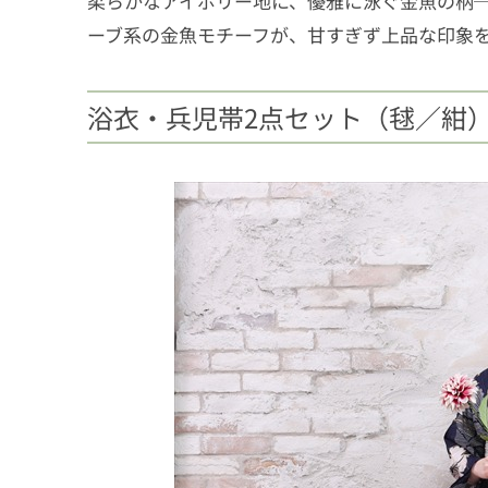
柔らかなアイボリー地に、優雅に泳ぐ金魚の柄─
ーブ系の金魚モチーフが、甘すぎず上品な印象
浴衣・兵児帯2点セット（毬／紺