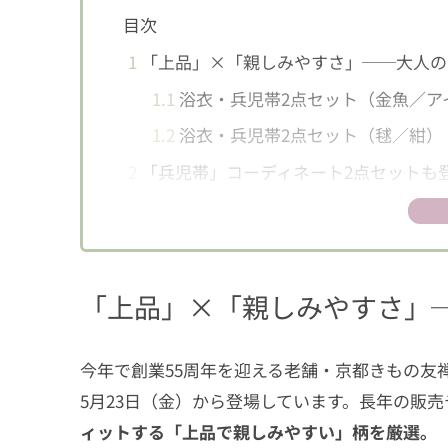
目次
1
「上品」×「親しみやすさ」──大人の
1.1
浴衣・兵児帯2点セット（金魚／ア
1.2
浴衣・兵児帯2点セット（毬／紺）
2
「兵児帯」コーディネート2点セットも
3
着付け不要の「セパレート浴衣」2WAY
4
気になる値段・販売場所は？購入前にチ
「上品」×「親しみやすさ」
今年で創業55周年を迎える老舗・京都きもの友禅から、
5月23日（金）から登場しています。長年の販
ィットする「上品で親しみやすい」柄を厳選。