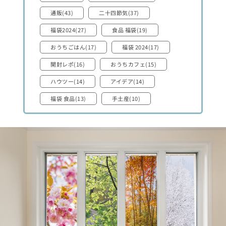
通販(43)
二十四節気(37)
福袋2024(27)
食品 福袋(19)
おうちごはん(17)
福袋 2024(17)
開封レポ(16)
おうちカフェ(15)
ハウツー(14)
アイデア(14)
福袋 食品(13)
手土産(10)