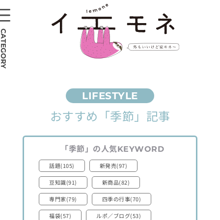
CATEGORY
おすすめ
「季節」
記事
「季節」
の人気
KEYWORD
話題(105)
新発売(97)
豆知識(91)
新商品(82)
専門家(79)
四季の行事(70)
福袋(57)
ルポ／ブログ(53)