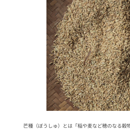
芒種（ぼうしゅ）とは「稲や麦など穂のなる穀