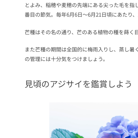
とよみ、稲穂や麦穂の先端にある尖った毛を指し
番目の節気。毎年6月6日〜6月21日頃にあたり、2
芒種はその名の通り、芒のある植物の種を蒔く
また芒種の期間は全国的に梅雨入りし、蒸し暑
の管理には十分気をつけましょう。
見頃のアジサイを鑑賞しよう