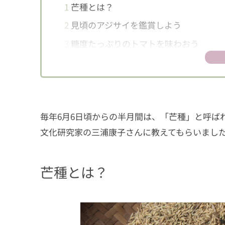
1
芒種とは？
2
見頃のアジサイを鑑賞しよう
3
糖度たっぷりのトマトを味わおう
毎年6月6日頃からの半月間は、「芒種」と呼ば
文化研究家の三浦康子さんに教えてもらいまし
芒種とは？