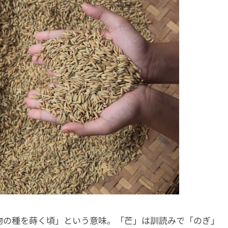
物の種を蒔く頃」という意味。「芒」は訓読みで「のぎ」