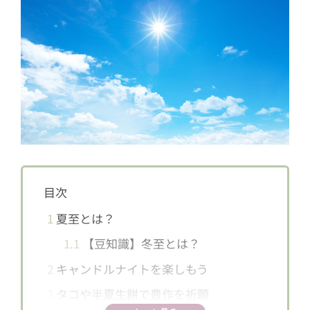
目次
1
夏至とは？
1.1
【豆知識】冬至とは？
2
キャンドルナイトを楽しもう
3
タコや半夏生餅で豊作を祈願