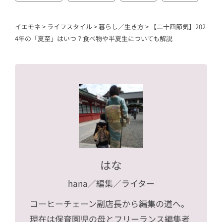
イエモネ
>
ライフスタイル
>
暮らし／生き方
>
【二十四節気】202
4年の「夏至」はいつ？食べ物や半夏生についても解説
はな
hana
／編集／ライター
コーヒーチェーン副店長から編集の道へ。
現在は保育園児の母とフリーランス編集者