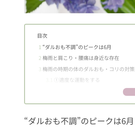
目次
1
“ダルおも不調”のピークは6月
2
梅雨と肩こり・腰痛は身近な存在
3
梅雨の時期の体のダルおも・コリの対策
3.1
①適度な運動をする
3.2
②十分な睡眠時間をとる
3.3
③バランスのよい・身体の温まる
4
痛みが続く場合は？
“ダルおも不調”のピークは6月
4.1
ニチバン ロイヒシリーズ製品紹介