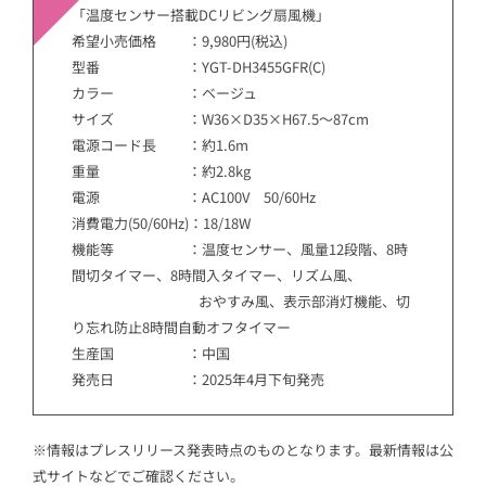
「温度センサー搭載DCリビング扇風機」
希望小売価格 ：9,980円(税込)
型番 ：YGT-DH3455GFR(C)
カラー ：ベージュ
サイズ ：W36×D35×H67.5～87cm
電源コード長 ：約1.6m
重量 ：約2.8kg
電源 ：AC100V 50/60Hz
消費電力(50/60Hz)：18/18W
機能等 ：温度センサー、風量12段階、8時
間切タイマー、8時間入タイマー、リズム風、
おやすみ風、表示部消灯機能、切
り忘れ防止8時間自動オフタイマー
生産国 ：中国
発売日 ：2025年4月下旬発売
※情報はプレスリリース発表時点のものとなります。最新情報は公
式サイトなどでご確認ください。