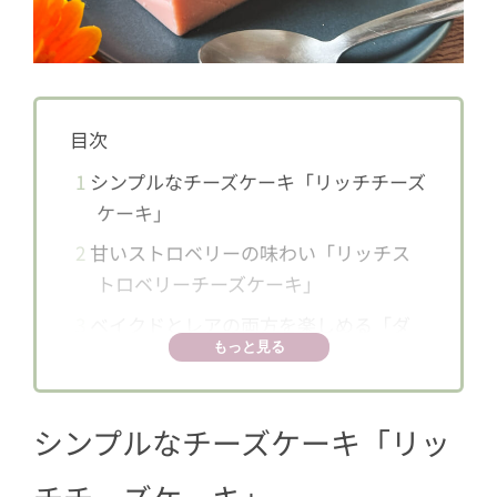
目次
1
シンプルなチーズケーキ「リッチチーズ
ケーキ」
2
甘いストロベリーの味わい「リッチス
トロベリーチーズケーキ」
3
ベイクドとレアの両方を楽しめる「ダ
もっと見る
ブルチーズケーキ」
4
業務スーパーの「チーズケーキ」で幸
せのひとときを♪
シンプルなチーズケーキ「リッ