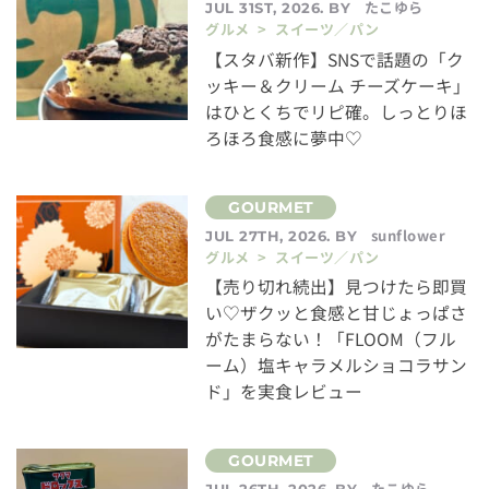
たこゆら
JUL 31ST, 2026. BY
グルメ > スイーツ／パン
【スタバ新作】SNSで話題の「ク
ッキー＆クリーム チーズケーキ」
はひとくちでリピ確。しっとりほ
ろほろ食感に夢中♡
sunflower
JUL 27TH, 2026. BY
グルメ > スイーツ／パン
【売り切れ続出】見つけたら即買
い♡ザクッと食感と甘じょっぱさ
がたまらない！「FLOOM（フル
ーム）塩キャラメルショコラサン
ド」を実食レビュー
たこゆら