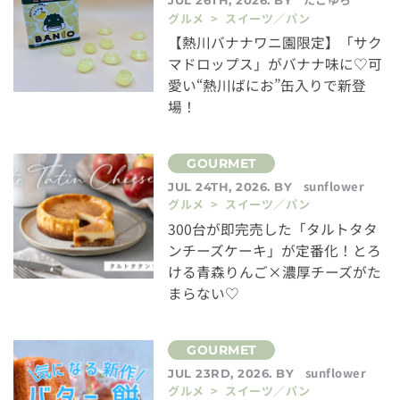
JUL 26TH, 2026. BY
グルメ > スイーツ／パン
【熱川バナナワニ園限定】「サク
マドロップス」がバナナ味に♡可
愛い“熱川ばにお”缶入りで新登
場！
sunflower
JUL 24TH, 2026. BY
グルメ > スイーツ／パン
300台が即完売した「タルトタタ
ンチーズケーキ」が定番化！とろ
ける青森りんご×濃厚チーズがた
まらない♡
sunflower
JUL 23RD, 2026. BY
グルメ > スイーツ／パン