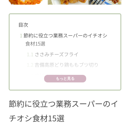
目次
1
節約に役立つ業務スーパーのイチオシ
食材15選
1.1
ささみチーズフライ
1.2
吉備高原どり鶏ももブツ切り
1.3
さばの味噌煮
もっと見る
1.4
豚焼肉たれ漬け
1.5
照り焼きハンバーグ
節約に役立つ業務スーパーのイ
1.6
れんこんの挟み揚げ天ぷら
チオシ食材15選
1.7
あらびきハンバーグ
1.8
ポテトサラダインハンバーグ