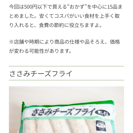
今回は500円以下で買える“おかず”を中心に15品ま
1.9
紅生姜鶏から揚げ
とめました。安くてコスパがいい食材を上手く取
1.10
和風鶏もも唐揚げ
り入れると、食費の節約に役立ちますよ。
1.11
スパイシーカレーチキンレッグ
1.12
ロールキャベツのトマト煮
※店舗や時期により商品の仕様や品そろえ、価格
が変わる可能性があります。
1.13
ピリピリチキン
1.14
チキンの照りっと煮
ささみチーズフライ
1.15
ミートコロッケ
2
節約を助ける“業務スーパー”の食材を
活用しよう！