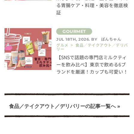
る胃腸ケア・料理・美容を徹底検
証
ぽんちゃん
JUL 18TH, 2026. BY
グルメ > 食品／テイクアウト／デリバ
リー
【SNSで話題の専門店ミルクティ
ーを飲み比べ】東京で飲める6ブ
ランドを厳選！カップも可愛い！
食品／テイクアウト／デリバリーの記事一覧へ »