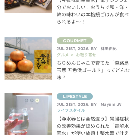
分でおいしい！おうちで和・洋・
韓の味わいの本格鰻ごはんが食べ
られるよ～！
林美由紀
JUL 21ST, 2026. BY
グルメ > お取り寄せ
ちりめんじゃこで育てた「淡路島
玉葱 五色浜ゴールド」ってどんな
味？
Mayumi.W
JUL 21ST, 2026. BY
ライフスタイル
【浄水器とは全然違う】胃腸症状
の改善効果が認められた「電解水
素水」が使い放題！整水器で叶え