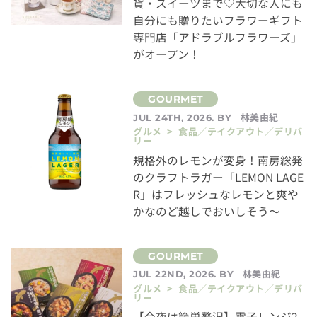
貨・スイーツまで♡大切な人にも
自分にも贈りたいフラワーギフト
専門店「アドラブルフラワーズ」
がオープン！
林美由紀
JUL 24TH, 2026. BY
グルメ > 食品／テイクアウト／デリバ
リー
規格外のレモンが変身！南房総発
のクラフトラガー「LEMON LAGE
R」はフレッシュなレモンと爽や
かなのど越しでおいしそう～
林美由紀
JUL 22ND, 2026. BY
グルメ > 食品／テイクアウト／デリバ
リー
【今夜は簡単贅沢】電子レンジ2