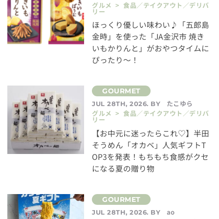
グルメ > 食品／テイクアウト／デリバ
リー
ほっくり優しい味わい♪「五郎島
金時」を使った「JA金沢市 焼き
いもかりんと」がおやつタイムに
ぴったり～！
たこゆら
JUL 28TH, 2026. BY
グルメ > 食品／テイクアウト／デリバ
リー
【お中元に迷ったらこれ♡】半田
そうめん「オカベ」人気ギフトT
OP3を発表！もちもち食感がクセ
になる夏の贈り物
ao
JUL 28TH, 2026. BY