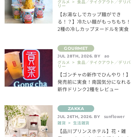
グルメ > 食品／テイクアウト／デリバ
リー
【お湯なしでカップ麺ができ
る！？】冷たい麺がもっちもち！
2種の冷しカップヌードルを実食
ao
JUL 28TH, 2026. BY
グルメ > 食品／テイクアウト／デリバ
リー
【ゴンチャの新作でひんやり！】
発売前に実食！南国気分になれる
新作ドリンク2種をレビュー
sunflower
JUL 26TH, 2026. BY
雑貨 > 生活雑貨
【品川プリンスホテル】花・雑