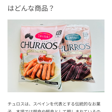
3
トッピングアレンジを楽しんでみた
はどんな商品？
4
業務スーパーのチューロスは、自宅で
揚げたてが手軽に楽しめる一品！
チュロスは、スペインを代表とする伝統的なお菓
子。本場では朝食や軽食として親しまれているの