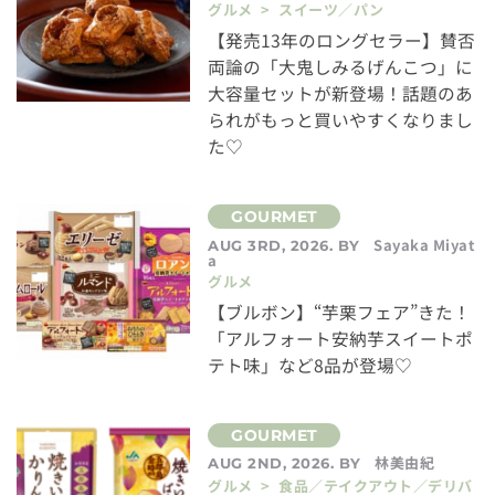
グルメ > スイーツ／パン
【発売13年のロングセラー】賛否
両論の「大鬼しみるげんこつ」に
大容量セットが新登場！話題のあ
られがもっと買いやすくなりまし
た♡
Sayaka Miyat
AUG 3RD, 2026. BY
a
グルメ
【ブルボン】“芋栗フェア”きた！
「アルフォート安納芋スイートポ
テト味」など8品が登場♡
林美由紀
AUG 2ND, 2026. BY
グルメ > 食品／テイクアウト／デリバ