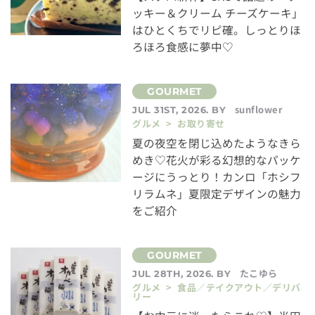
ッキー＆クリーム チーズケーキ」
はひとくちでリピ確。しっとりほ
ろほろ食感に夢中♡
sunflower
JUL 31ST, 2026. BY
グルメ > お取り寄せ
夏の夜空を閉じ込めたようなきら
めき♡花火が彩る幻想的なパッケ
ージにうっとり！カンロ「ホシフ
リラムネ」夏限定デザインの魅力
をご紹介
たこゆら
JUL 28TH, 2026. BY
グルメ > 食品／テイクアウト／デリバ
リー