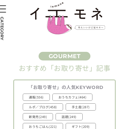
CATEGORY
おすすめ
「お取り寄せ」
記事
「お取り寄せ」
の人気
KEYWORD
通販(556)
おうちカフェ(464)
ルポ／ブログ(458)
手土産(287)
新発売(249)
話題(249)
おうちごはん(221)
ギフト(209)