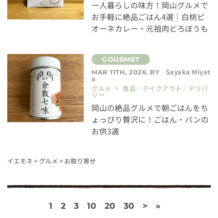
一人暮らしの味方！岡山グルメで
お手軽に絶品ごはん4選｜白桃ピ
オーネカレー・元祖肉どろぼうも
Sayaka Miyat
MAR 11TH, 2026. BY
a
グルメ > 食品／テイクアウト／デリバ
リー
岡山の絶品グルメで朝ごはんをち
ょっぴり贅沢に！ごはん・パンの
お供3選
イエモネ
>
グルメ
>
お取り寄せ
1
2
3
10
20
30
>
»