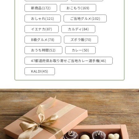
新商品(172)
おこもり(169)
おしゃれ(121)
ご当地グルメ(102)
イエナカ(87)
カルディ(84)
B級グルメ(78)
ズボラ飯(70)
おうち時間(52)
カレー(50)
47都道府県お取り寄せご当地カレー選手権(46)
KALDI(45)