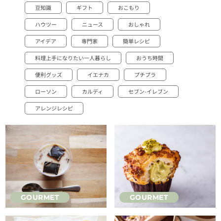
豆知識
ギフト
おこもり
ハウツー
ニュース
おしゃれ
アイデア
専門家
簡単レシピ
料理上手になりたい一人暮らし
おうち時間
便利グッズ
イエナカ
プチプラ
ローソン
カルディ
セブン-イレブン
アレンジレシピ