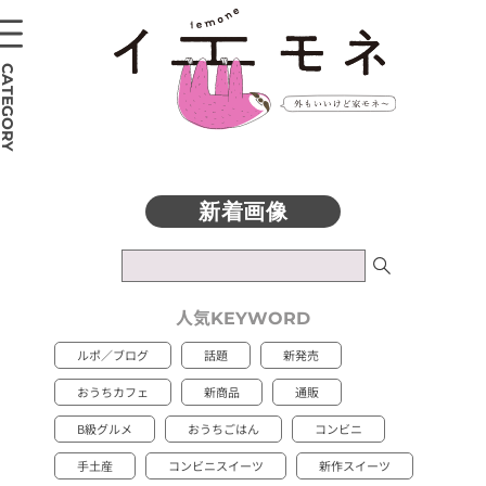
CATEGORY
人気
KEYWORD
ルポ／ブログ
話題
新発売
おうちカフェ
新商品
通販
B級グルメ
おうちごはん
コンビニ
手土産
コンビニスイーツ
新作スイーツ