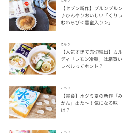
こもり
【セブン新作】プルンプルン
♪ひんやりおいしい「くりぃ
むわらび＜黒蜜入り＞」
こもり
【人気すぎて売切続出】カル
ディ「レモン冷麺」は箱買い
レベルってホント？
こもり
【実食】水グミ夏の新作「み
かん」出た〜！気になる味
は？
こもり