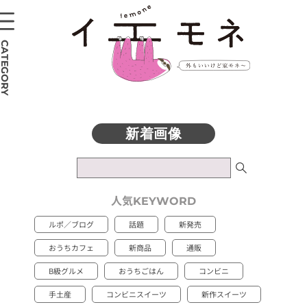
CATEGORY
人気
KEYWORD
ルポ／ブログ
話題
新発売
おうちカフェ
新商品
通販
B級グルメ
おうちごはん
コンビニ
手土産
コンビニスイーツ
新作スイーツ