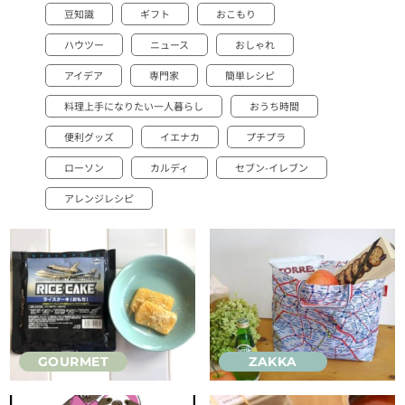
豆知識
ギフト
おこもり
ハウツー
ニュース
おしゃれ
アイデア
専門家
簡単レシピ
料理上手になりたい一人暮らし
おうち時間
便利グッズ
イエナカ
プチプラ
ローソン
カルディ
セブン-イレブン
アレンジレシピ