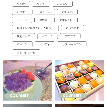
豆知識
ギフト
おこもり
ハウツー
ニュース
おしゃれ
アイデア
専門家
簡単レシピ
料理上手になりたい一人暮らし
おうち時間
便利グッズ
イエナカ
プチプラ
ローソン
カルディ
セブン-イレブン
アレンジレシピ