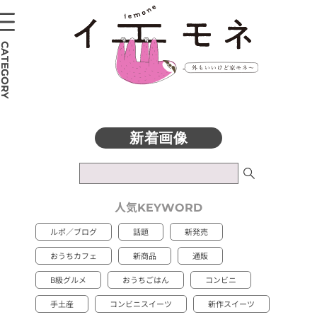
CATEGORY
人気
KEYWORD
ルポ／ブログ
話題
新発売
おうちカフェ
新商品
通販
B級グルメ
おうちごはん
コンビニ
手土産
コンビニスイーツ
新作スイーツ