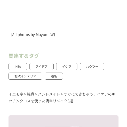
［All photos by Mayumi.W］
関連するタグ
IKEA
アイデア
イケア
ハウツー
北欧インテリア
通販
イエモネ
>
雑貨
>
ハンドメイド
>
すぐにできちゃう、イケアのキ
ッチンクロスを使った簡単リメイク3選