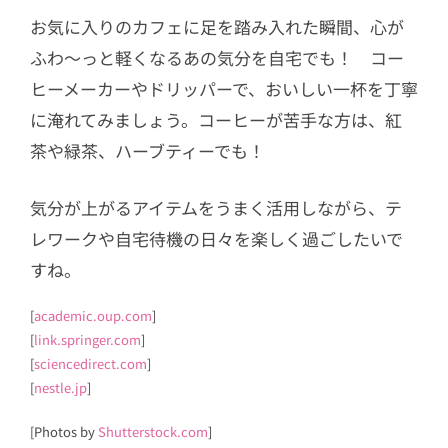
お気に入りのカフェに足を踏み入れた瞬間、心が
ふわ～っと軽くなるあの気分を自宅でも！ コー
ヒーメーカーやドリッパーで、おいしい一杯を丁寧
に淹れてみましょう。コーヒーが苦手な方は、紅
茶や緑茶、ハーブティーでも！
気分が上がるアイテムをうまく活用しながら、テ
レワークや自宅待機の日々を楽しく過ごしたいで
すね。
[
academic.oup.com
]
[
link.springer.com
]
[
sciencedirect.com
]
[
nestle.jp
]
[Photos by
Shutterstock.com
]