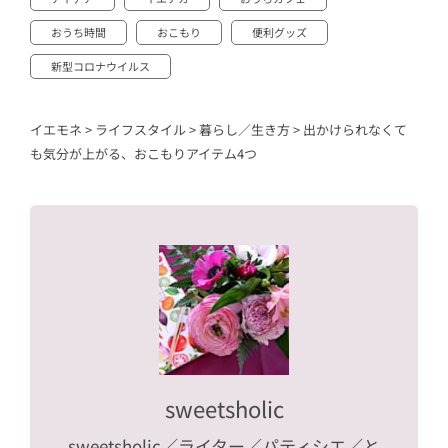
おうち時間
おこもり
便利グッズ
新型コロナウイルス
イエモネ
>
ライフスタイル
>
暮らし／生き方
>
出かけられなくて
も気分が上がる、おこもりアイテム4つ
sweetsholic
sweetsholic
／ライター／パティシエ／と