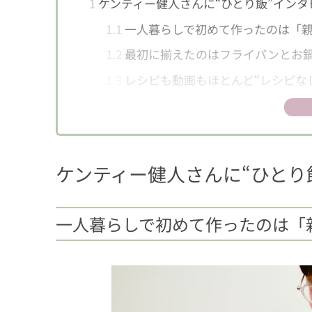
1
ケンティー健人さんに“ひとり飯”インタ
1.1
一人暮らしで初めて作ったのは「
1.2
最初に揃えたのはフライパンとお
1.3
レシピも動画もほとんど“レシピな
1.4
動画配信をするようになって自信
2
ケンティー健人厳選！ お気に入りレシピT
2.1
1位：甘辛だれがごはんにしみしみ
ケンティー健人さんに“ひとり
2.2
2位：何気にごはんのおかずにもな
2.3
3位：余熱で火を通すから肉がしっ
一人暮らしで初めて作ったのは「
2.4
4位：蒸し器いらず！ レンチンで
2.5
5位：ボリュームたっぷりの甘辛ト
3
「ケンティー健人の世にもおいしい一人
3.1
【応募方法】