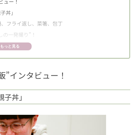
ビュー！
親子丼」
鍋、フライ返し、菜箸、包丁
しの一発撮り”！
がついた
もっと見る
OP5
！ 「肉巻きおにぎり」
飯”インタビュー！
る「砂肝アヒージョ」
とり「フライパンで牛肉のたたき」
親子丼」
至高の味「ぷりっプリ花えびしゅうまい」
ッポギ風鍋「ピリ辛餅えのき」
飯」3名様にプレゼント！